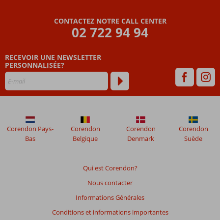
Les
CONTACTEZ NOTRE CALL CENTER
avis
02 722 94 94
datant
de
RECEVOIR UNE NEWSLETTER
plus
PERSONNALISÉE?
de
48
mois
ne
sont
plus
affichés
Corendon Pays-
Corendon
Corendon
Corendon
afin
Bas
Belgique
Denmark
Suède
de
garantir
la
Qui est Corendon?
pertinence
Nous contacter
des
avis
Informations Générales
présentés.
Conditions et informations importantes
En