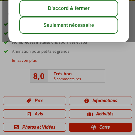
03:45
août 33°
C
share
sauver
Directement sur une magnifique baie avec une plage privée
Piscine avec toboggans
Nombreuses installations sportives et spa
Animation pour petits et grands
En savoir plus
8,0
Très bon
5 commentaires
Prix
Informations
Avis
Activités
Photos et Vidéos
Carte