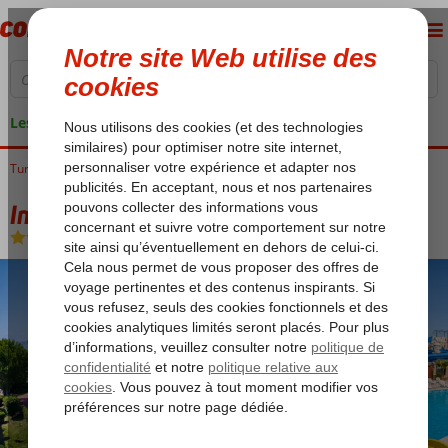
Les garanties de vacances
Turquie
Accueil
Riviera Turque
Alanya
Incekum
Incekum Beach Resort
Incekum Beach Resort
All Inclusive
-
Hôtel