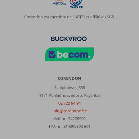
qui
est
difficilement
Corendon est membre de l'ABTO et affilié au SGR.
supportable
clim
inefficace
dans
tout
l
hôtel
sauf
les
chambres
CORENDON
Schipholweg 335
À
propos
1171 PL Badhoevedorp, Pays-Bas
de
02 722 94 94
Incekum
info@corendon.be
Beach
KvK nr.: 34220902
Resort:
TVA nr.: 814395892 B01
hotel
ou