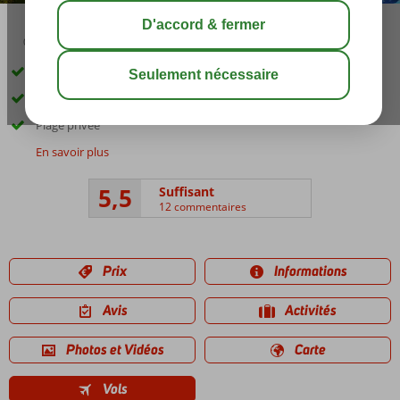
03:45
01:00
août 33°
C
share
sauver
Belles piscines
Hotel familial
Plage privée
En savoir plus
5,5
Suffisant
12 commentaires
Prix
Informations
Avis
Activités
Photos et Vidéos
Carte
Vols