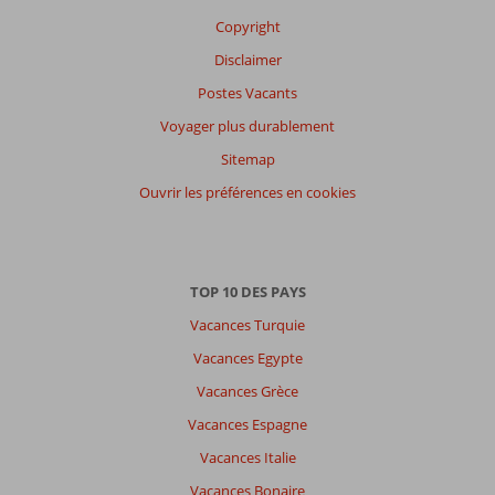
Expériences
Copyright
de
nos
Disclaimer
clients
Postes Vacants
Langue
Voyager plus durablement
Français (0)
Sitemap
Filtrer
par
Ouvrir les préférences en cookies
participants
Tous
Trier
TOP 10 DES PAYS
par
Vacances Turquie
datum (nieuw > oud)
Vacances Egypte
Vacances Grèce
Il
n'y
Vacances Espagne
a
Vacances Italie
pas
de
Vacances Bonaire