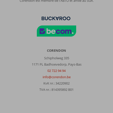
Corendon est membre de l'ABTO et affilié au SGR.
CORENDON
Schipholweg 335
1171 PL Badhoevedorp, Pays-Bas
02 722 94 94
info@corendon.be
KvK nr.: 34220902
TVA nr.: 814395892 B01