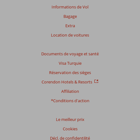
plus
Informations de Vol
sur
Bagage
nos
avis.
Extra
Location de voitures
Note
totale
Documents de voyage et santé
Basé
Visa Turquie
sur:
12
Réservation des sièges
commentaires
Corendon Hotels & Resorts
Affiliation
Distribution
*Conditions d'action
des votes
Impression générale
5,5
Manger
3,9
Emplacement
5,8
Chambres
6,6
Le meilleur prix
Service
4,8
Enfants
6,2
Cookies
Qualité-prix
5,8
Qualité-wifi
3,9
Décl. de confidentilité