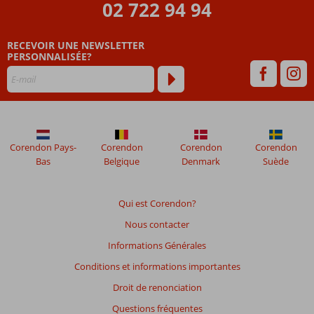
02 722 94 94
Les
avis
RECEVOIR UNE NEWSLETTER
datant
PERSONNALISÉE?
de
plus
de
48
mois
ne
sont
Corendon Pays-
Corendon
Corendon
Corendon
plus
Bas
Belgique
Denmark
Suède
affichés
afin
de
Qui est Corendon?
garantir
Nous contacter
la
pertinence
Informations Générales
des
Conditions et informations importantes
avis
présentés.
Droit de renonciation
En
Questions fréquentes
savoir