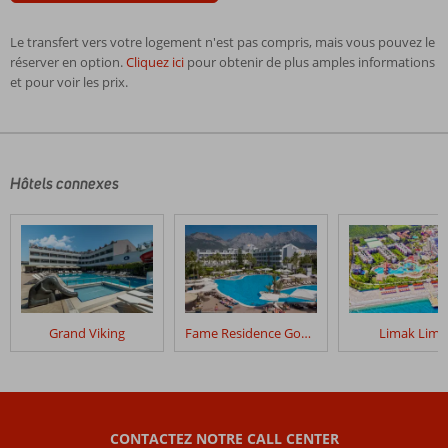
Le transfert vers votre logement n'est pas compris, mais vous pouvez le
réserver en option.
Cliquez ici
pour obtenir de plus amples informations
et pour voir les prix.
Les
commentaires
sont
écrits
Hôtels connexes
par
nos
clients
après
leur
séjour
dans
Grand Viking
Fame Residence Goynuk
Limak Limr
Viking
Park
Hotel
&
Spa
CONTACTEZ NOTRE CALL CENTER