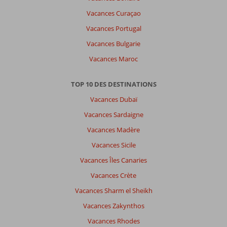
commentaires
Vacances Curaçao
en
français,
Vacances Portugal
choisissez
Vacances Bulgarie
une
autre
Vacances Maroc
langue
ici
TOP 10 DES DESTINATIONS
Vacances Dubaï
Vacances Sardaigne
Vacances Madère
Vacances Sicile
Vacances Îles Canaries
Vacances Crète
Vacances Sharm el Sheikh
Vacances Zakynthos
Vacances Rhodes