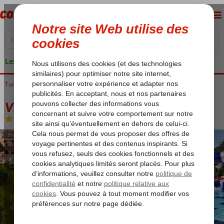
Les garanties de vacances
Turquie
Accueil
Riviera Turque
Kemer
Kiris
Viking Park Hotel & Spa
Viking Park Hotel & Spa
All Inclusive
-
Hôtel