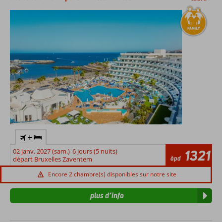
Cita de
l'autre côté
de la rue
Piscine
chauffée
en hiver
+
02 janv. 2027 (sam.)
6 jours (5 nuits)
1321
àpd
départ Bruxelles Zaventem
Encore 2 chambre(s) disponibles sur notre site
plus d’info