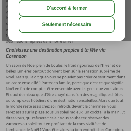
envolez-vous vers le soleil en compagnie de Corendon pour les
vacances de Noël ! Emmenez tous les membres de votre famille avec
vous vers des destinations ensoleillées telles que l'Égypte, l'Espagne,
les îles des Caraïbes et bien d'autres encore. Fêtez Noël sous un soleil
radieux cette année, dans un écrin de plages blanches et d'eau bleue
et limpide. Vous êtes enthousiaste ? Rangez alors votre sapin de
Noël et réservez vos vacances de Noël vers l'une des magnifiques
destinations reprises dans notre offre !
Choisissez une destination propice à la fête via
Corendon
Un sapin de Noël plein de boules, le froid rigoureux de l'hiver et de
belles lumières partout donnent bien sûr la sensation suprême de
Noël. Mais qui a dit que vous ne pouviez pas créer ce sentiment dans
un cadre ensoleillé ? Partez en famille, parce que c'est ce que signifie
Noël en fin de compte : être ensemble avec les gens que vous aimez.
Et quoi de mieux que d'être choyé dans l'un des magnifiques hôtels
ou complexes hôteliers d'une destination ensoleillée. Alors que tout
le monde reste assis chez soi, refroidi, devant la cheminée, vous
serez assis sur la plage sous un soleil radieux, un cocktail à la main. Et
dites-vous, qui refuserait cela ? Vous souhaitez réserver des
vacances au soleil tout en profitant de la convivialité et de
l'ambiance de Noël ? Vous êtes alors au bon endroit chez Corendon.