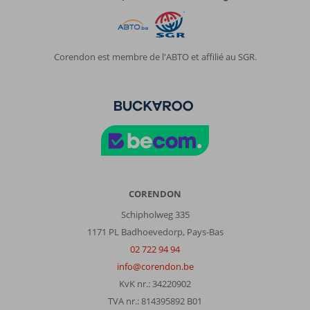
Corendon est membre de l'ABTO et affilié au SGR.
CORENDON
Schipholweg 335
1171 PL Badhoevedorp, Pays-Bas
02 722 94 94
info@corendon.be
KvK nr.: 34220902
TVA nr.: 814395892 B01