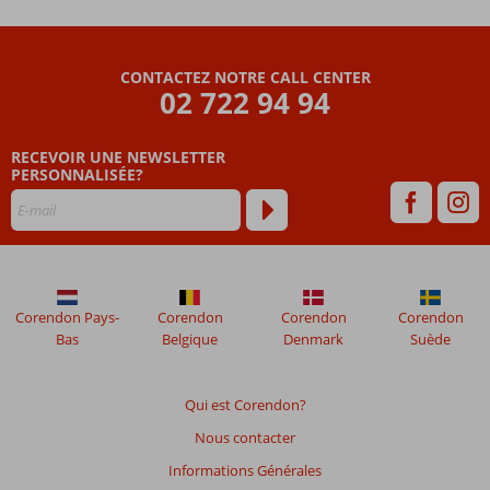
vos
enfants
s'amuser
au Star
CONTACTEZ NOTRE CALL CENTER
Camp !
02 722 94 94
Chambres
familiales
RECEVOIR UNE NEWSLETTER
communicantes
PERSONNALISÉE?
pouvant
accueillir
jusqu'à 6
personnes.
Idéal pour
les
Corendon Pays-
Corendon
Corendon
Corendon
familles,
Bas
Belgique
Denmark
Suède
les
couples
ou les
Qui est Corendon?
voyageurs
solos.
Nous contacter
Informations Générales