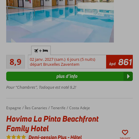
Hébergement
+
réservé aux
Recommandé
adultes; l'âge
8,9
02 janv. 2027 (sam.)
6 jours (5 nuits)
861
160
àpd
minimum est
départ Bruxelles Zaventem
commentaires
de 18 ans
plus d’info
Situé
à
Pour “Chambres”, Todoque est noté 9,2!
Playa
del
Ingles
Espagne
Hovima La Pinta Beachfront Family Hotel
Accueil
Îles Canaries
Tenerife
Costa Adeje
Complexe
Hovima La Pinta Beachfront
à petite
échelle
Family Hotel
Centre
Demi-pension Plus
-
Hôtel
commercial
sauver