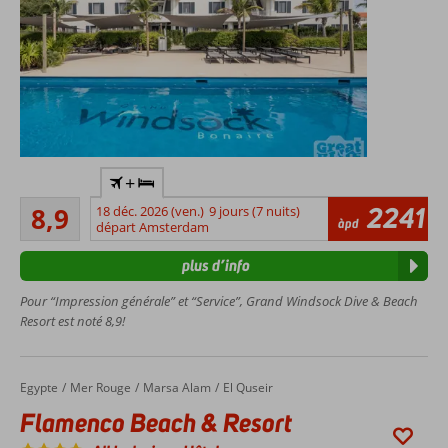
Idéal pour
+
les
Recommandé
amateurs
2241
8,9
18 déc. 2026 (ven.)
9 jours (7 nuits)
45
àpd
de
départ Amsterdam
commentaires
plongée
plus d’info
et de
snorkeling
Pour “Impression générale” et “Service”, Grand Windsock Dive & Beach
A
Resort est noté 8,9!
proximité
de la
plage
Egypte
Flamenco Beach & Resort
Accueil
Mer Rouge
Marsa Alam
El Quseir
Bachelor
Beach
Flamenco Beach & Resort
Appartements,