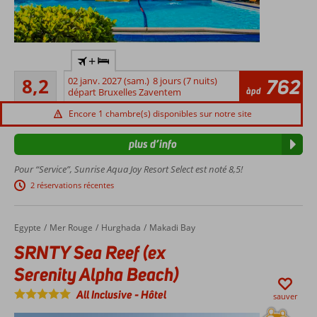
Au centre
+
d'Hurghada
Très bon
8,2
02 janv. 2027 (sam.)
8 jours (7 nuits)
762
Directement
206
àpd
départ Bruxelles Zaventem
sur la plage
commentaires
5
Encore 1 chambre(s) disponibles sur notre site
piscines
plus d’info
Parc
aquatique
Pour “Service”, Sunrise Aqua Joy Resort Select est noté 8,5!
avec 6
2 réservations récentes
toboggans
Détendez
vous au
Egypte
SRNTY Sea Reef (ex Serenity Alpha Beach)
Accueil
Mer Rouge
Hurghada
Makadi Bay
centre
SRNTY Sea Reef (ex
Spa
Serenity Alpha Beach)
All Inclusive
-
Hôtel
sauver