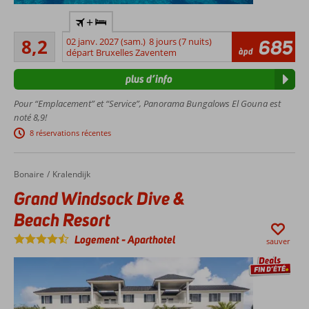
unique
Situé
grâce au
+
dans
concept
Très bon
le
8,2
02 janv. 2027 (sam.)
8 jours (7 nuits)
685
d'hôtel-
685
àpd
centre
départ Bruxelles Zaventem
commentaires
école, avec
de El
des
plus d’info
Gouna
étudiants
Un
et un
Pour “Emplacement” et “Service”, Panorama Bungalows El Gouna est
centre
personnel
noté 8,9!
de
accueillants
8 réservations récentes
plongée
Petit-
et un
déjeuner
spa
Bonaire
Grand Windsock Dive & Beach Resort
Accueil
Kralendijk
également
Plage
disponible
Grand Windsock Dive &
privée
dans
Beach Resort
le
lagon
Logement
-
Aparthotel
sauver
Late
Check-
Out*