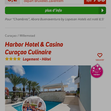
àpd
All
départ Bruxelles Zaventem
commentaires
Inclusive
plus d’info
Situation
centrale,
Pour “Chambres”, Abora Buenaventura by Lopesan Hotels est noté 8,5!
près de
la plage
Divertissement
Curaçao
Harbor Hotel & Casino Curaçao Culinaire
Accueil
Willemstad
pour les jeunes
Harbor Hotel & Casino
et les moins
jeunes
Curaçao Culinaire
Plusieurs
Logement
-
Hôtel
piscines
sauver