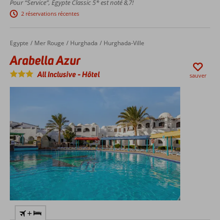
Pour “Service”, Egypte Classic 5* est noté 8,7!
Les
2 réservations récentes
services
d'un
guide
Egypte
Arabella Azur
Accueil
Mer Rouge
Hurghada
Hurghada-Ville
parlant
Arabella Azur
en
français
All Inclusive
-
Hôtel
sauver
ou en
anglais
Possibilité
d'excursions
facultatives
+