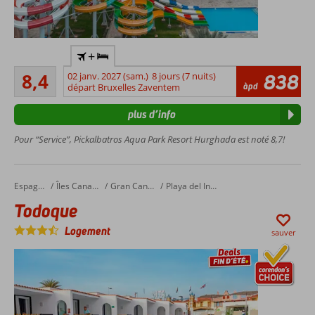
A
+
seulement
Très bon
500
8,4
02 janv. 2027 (sam.)
8 jours (7 nuits)
838
58
àpd
mètres de
départ Bruxelles Zaventem
commentaires
plage
plus d’info
privée
Un
Pour “Service”, Pickalbatros Aqua Park Resort Hurghada est noté 8,7!
service
de
navette
Todoque
Accueil
Espagne
Îles Canaries
Gran Canaria
Playa del Ingles
gratuite
depuis
Todoque
l'hôtel
Logement
et vers
sauver
la plage
3
restaurants
à la carte