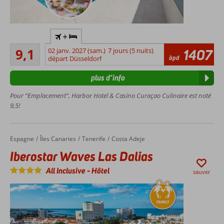
Hôtel
+
branché au
Excellente
cœur
9,1
02 janv. 2027 (sam.)
7 jours (5 nuits)
1407
146
àpd
d'Otrobanda
départ Düsseldorf
commentaires
Comprend
plus d’info
un menu 2
plats +
Pour “Emplacement”, Harbor Hotel & Casino Curaçao Culinaire est noté
une
9,5!
boisson à
l'Omundo,
au De
Espagne
Iberostar Waves Las Dalias
Accueil
Îles Canaries
Tenerife
Costa Adeje
Visboer et
au Mondi
Iberostar Waves Las Dalias
Jan Thiel !
All Inclusive
-
Hôtel
sauver
Vue
imprenable
sur le
Pontjesbrug
et le
Handelskade