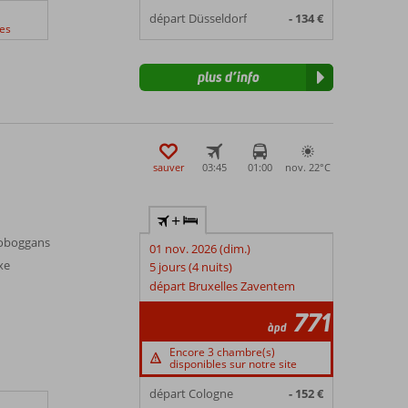
départ Düsseldorf
- 134 €
es
plus d’info
sauver
03:45
01:00
nov. 22°
C
+
toboggans
01 nov. 2026 (dim.)
xe
5 jours (4 nuits)
départ Bruxelles Zaventem
771
àpd
Encore 3 chambre(s)
disponibles sur notre site
départ Cologne
- 152 €