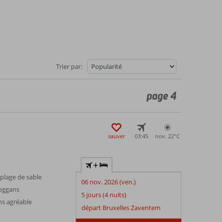
Trier par:
page 4
sauver
03:45
nov. 22°
C
+
 plage de sable
06 nov. 2026 (ven.)
boggans
5 jours (4 nuits)
s agréable
départ Bruxelles Zaventem