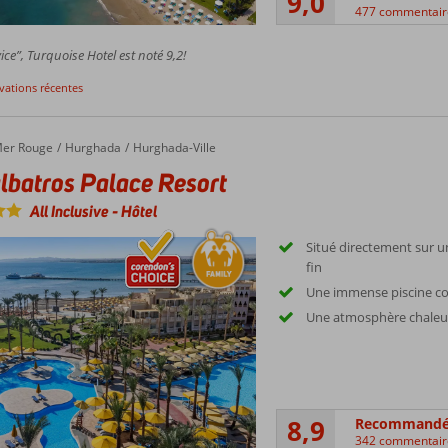
9,0
477 commentair
ice”, Turquoise Hotel est noté 9,2!
rvations récentes
er Rouge
Hurghada
Hurghada-Ville
lbatros Palace Resort
All Inclusive
-
Hôtel
Situé directement sur u
fin
Une immense piscine co
Une atmosphère chaleu
8,9
Recommand
342 commentair