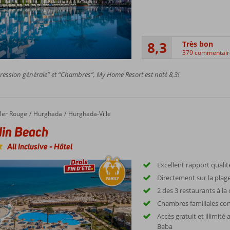
8,3
Très bon
379 commentair
ession générale” et “Chambres”, My Home Resort est noté 8,3!
er Rouge
Hurghada
Hurghada-Ville
in Beach
All Inclusive
-
Hôtel
Excellent rapport qualit
Directement sur la plage
2 des 3 restaurants à la 
Chambres familiales co
Accès gratuit et illimité
Baba