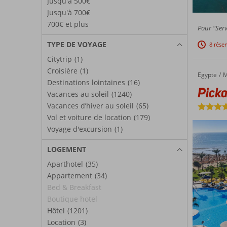
Jusqu'à 500€
Jusqu'à 700€
700€ et plus
Pour “Serv
TYPE DE VOYAGE
8 rése
Citytrip
(1)
Croisière
(1)
Egypte
Pickalbatros Palace Resort
Accueil
M
Destinations lointaines
(16)
Picka
Vacances au soleil
(1240)
Vacances d’hiver au soleil
(65)
Vol et voiture de location
(179)
Voyage d'excursion
(1)
LOGEMENT
Aparthotel
(35)
Appartement
(34)
Bed & Breakfast
Boutique hotel
Hôtel
(1201)
Location
(3)