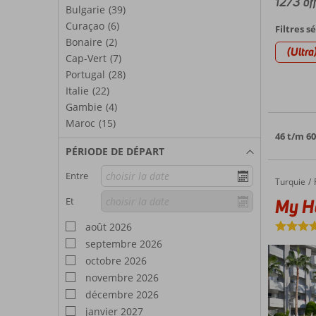
1273 of
Bulgarie
(39)
Curaçao
(6)
Filtres s
Bonaire
(2)
(Ultra
Cap-Vert
(7)
Portugal
(28)
Italie
(22)
Gambie
(4)
Maroc
(15)
46 t/m 60
PÉRIODE DE DÉPART
Entre
Turquie
My Hom
Accueil
My H
Et
août 2026
septembre 2026
octobre 2026
novembre 2026
décembre 2026
janvier 2027