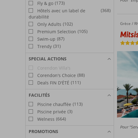
(173)
Fly & go
(368)
Hôtels avec un label de
durabilité
Grèce
Mitsis 
Accueil
R
(102)
Only Adults
(105)
Premium Selection
Mitsi
(87)
Swim-up
(31)
Trendy
SPECIAL ACTIONS
Corendon Villa's
(88)
Corendon's Choice
(111)
Deals FIN D'ÉTÉ
FACILITÉS
(113)
Piscine chauffée
(3)
Piscine privée
(664)
Welness
Pour “Serv
PROMOTIONS