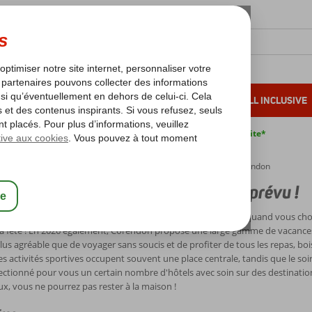
OLEIL D'HIVER
VACANCES AU SOLEIL
ALL INCLUSIVE
s bas*
Pas de surcharge carburant
Annulation gratuite*
acances all inclusive 2026 - Voyage pas cher tout compris | Corendon
ces (Ultra) All Inclusive - Tout est prévu !
es sont un moment de plaisir où il ne faut penser à rien. Et quand vous chois
la fête ! En 2026 également, Corendon propose une large gamme de vacances (U
lus agréable que de voyager sans soucis et de profiter de tous les repas, bo
les activités sportives occupent souvent une place centrale, tandis que le so
ctionné pour vous un certain nombre d'hôtels avec soin sur des destinations (
x, vous ne pourrez pas rester à la maison !