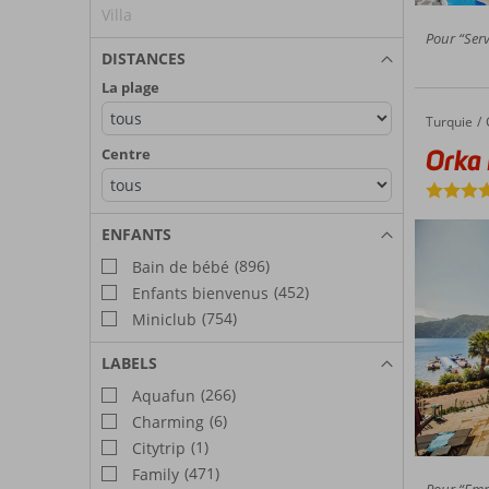
Villa
Pour “Serv
DISTANCES
La plage
Turquie
Orka Lo
Accueil
Orka 
Centre
ENFANTS
(896)
Bain de bébé
(452)
Enfants bienvenus
(754)
Miniclub
LABELS
(266)
Aquafun
(6)
Charming
(1)
Citytrip
(471)
Family
Pour “Empl