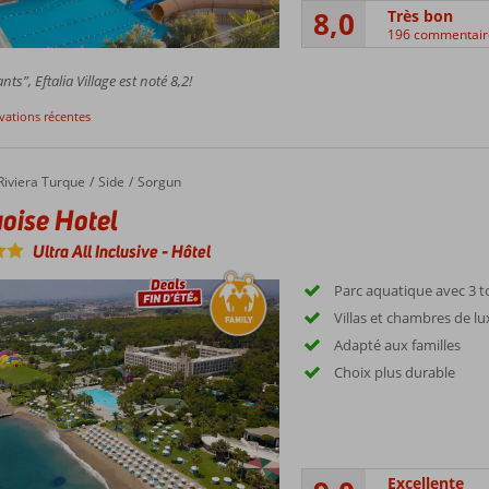
8,0
Très bon
196 commentair
ts”, Eftalia Village est noté 8,2!
rvations récentes
Riviera Turque
Side
Sorgun
oise Hotel
Ultra All Inclusive
-
Hôtel
Parc aquatique avec 3 
Villas et chambres de lu
Adapté aux familles
Choix plus durable
Excellente