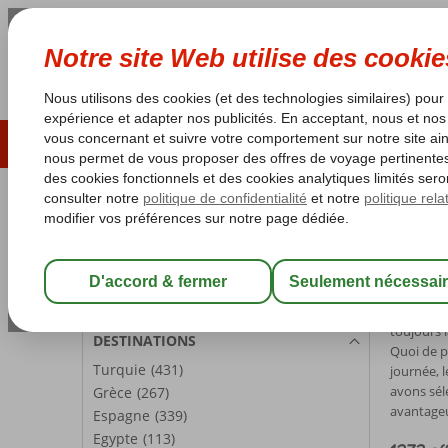
ÉTÉ 2026
LAST MINUTES
S
Les garanties de vacances
Garantie du prix le plu
PARTICIPANTS
Accueil
V
Chambre 1:
2 Personnes
Vacan
Modifier les participants
Les vacanc
toujours 
DESTINATIONS
Quoi de p
Turquie
(431)
journée, 
avons séle
Grèce
(267)
avantageu
Espagne
(339)
Egypte
(113)