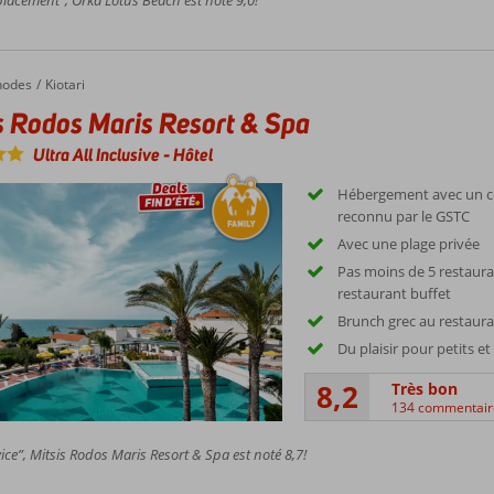
Rodos Maris Resort & Spa
hodes
Kiotari
s Rodos Maris Resort & Spa
Ultra All Inclusive
-
Hôtel
Hébergement avec un cer
reconnu par le GSTC
Avec une plage privée
Pas moins de 5 restauran
restaurant buffet
Brunch grec au restaur
Du plaisir pour petits e
8,2
Très bon
134 commentair
ice”, Mitsis Rodos Maris Resort & Spa est noté 8,7!