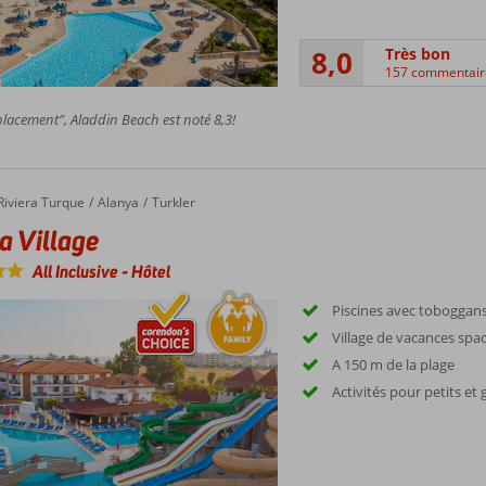
8,0
Très bon
157 commentair
lacement”, Aladdin Beach est noté 8,3!
Riviera Turque
Alanya
Turkler
ia Village
All Inclusive
-
Hôtel
Piscines avec toboggan
Village de vacances spa
A 150 m de la plage
Activités pour petits et