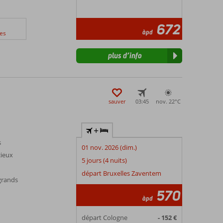
672
àpd
es
plus d’info
sauver
03:45
nov. 22°
C
+
s
01 nov. 2026 (dim.)
cieux
5 jours (4 nuits)
départ Bruxelles Zaventem
 grands
570
àpd
départ Cologne
- 152 €