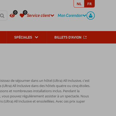
NL
FR
REGISTER
CONTACT
0
0
Service client
Mon Corendon
SPÉCIALES
BILLETS D'AVION
issez de séjourner dans un hôtel (Ultra) All Inclusive, c'est
ltra) All Inclusive dans des hôtels quatre ou cinq étoiles.
issons et nombreuses installations inclus. Pendant la
ir, vous pouvez régulièrement assister à un spectacle. Nous
Ultra) All Inclusive et ensoleillées. Avec ces prix super