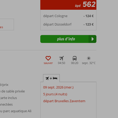
562
àpd
départ Cologne
- 124 €
départ Düsseldorf
- 123 €
es
plus d’info
sauver
04:50
00:20
sept. 32°
C
+
é/prix
09 sept. 2026 (mer.)
 de sable privée
5 jours (4 nuits)
carte inclus
départ Bruxelles Zaventem
nnectées
 au parc aquatique Ali