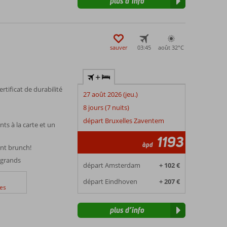
plus d’info
sauver
03:45
août 32°
C
+
tificat de durabilité
27 août 2026 (jeu.)
8 jours (7 nuits)
départ Bruxelles Zaventem
ts à la carte et un
1193
àpd
ant brunch!
t grands
départ Amsterdam
+ 102 €
départ Eindhoven
+ 207 €
es
plus d’info