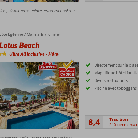
ice”, Pickalbatros Palace Resort est noté 9,1!
tus Beach
Côte Égéenne
Marmaris
Icmeler
Lotus Beach
Ultra All Inclusive
-
Hôtel
Directement sur la plag
Magnifique hôtel familia
Divers restaurants
Piscine avec toboggans
8,4
Très bon
240 commentair
acement”, Orka Lotus Beach est noté 9,0!