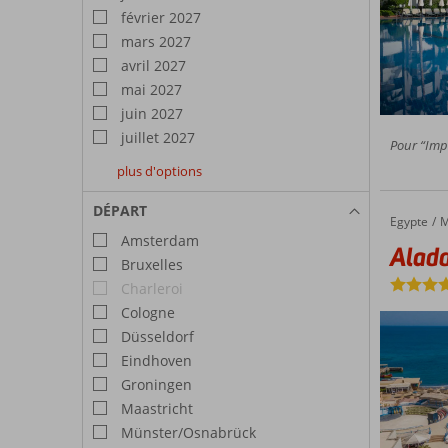
février 2027
mars 2027
avril 2027
mai 2027
juin 2027
juillet 2027
Pour “Impr
plus d'options
août
septembre
octobre
2027
2027
2027
DÉPART
Egypte
Aladdin Beach
Accueil
M
Amsterdam
Aladd
Bruxelles
Charleroi
Cologne
Düsseldorf
Eindhoven
Groningen
Maastricht
Münster/Osnabrück