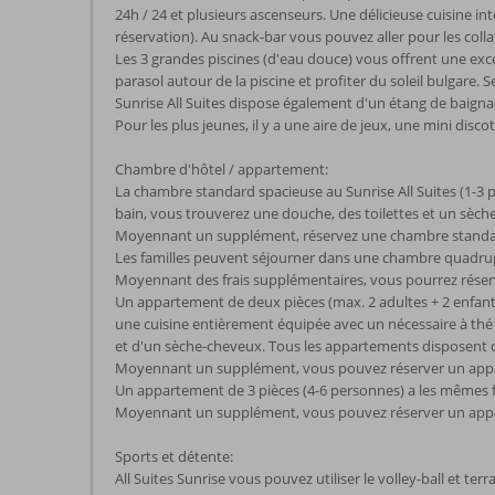
24h / 24 et plusieurs ascenseurs. Une délicieuse cuisine int
réservation). Au snack-bar vous pouvez aller pour les coll
Les 3 grandes piscines (d'eau douce) vous offrent une exce
parasol autour de la piscine et profiter du soleil bulgare. 
Sunrise All Suites dispose également d'un étang de baigna
Pour les plus jeunes, il y a une aire de jeux, une mini disco
Chambre d'hôtel / appartement:
La chambre standard spacieuse au Sunrise All Suites (1-3 per
bain, vous trouverez une douche, des toilettes et un sèch
Moyennant un supplément, réservez une chambre standard
Les familles peuvent séjourner dans une chambre quadrupl
Moyennant des frais supplémentaires, vous pourrez réser
Un appartement de deux pièces (max. 2 adultes + 2 enfan
une cuisine entièrement équipée avec un nécessaire à thé et
et d'un sèche-cheveux. Tous les appartements disposent d
Moyennant un supplément, vous pouvez réserver un appart
Un appartement de 3 pièces (4-6 personnes) a les mêmes f
Moyennant un supplément, vous pouvez réserver un appart
Sports et détente:
All Suites Sunrise vous pouvez utiliser le volley-ball et terr