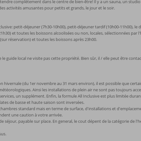
tendre complètement dans le centre de bien-être! Il y a un sauna, un studio
s activités amusantes pour petits et grands, le jour et le soir.
nclusive: petit-déjeuner (7h30-10h00), petit-déjeuner tardif (10h00-11h00), le
21h30) et toutes les boissons alcoolisées ou non, locales, sélectionnées par
e (sur réservation) et toutes les boissons après 23h00.
le guide local ne visite pas cette propriété. Bien sûr, il / elle peut être cont
son hivernale (du 1er novembre au 31 mars environ), il est possible que certai
éorologiques. Ainsi les installations de plein air ne sont pas toujours access
ices, un supplément. Enfin, la formule All Inclusive est plus limitée durant
 dates de basse et haute saison sont inversées.
hambres standard mais en terme de surface, d'installations et d'emplacemen
ndent une caution à votre arrivée.
séjour, payable sur place. En general, le cout dépent de la catégorie de l'h
sus.