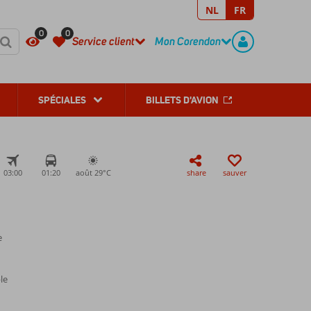
NL
FR
REGISTER
CONTACT
0
0
Service client
Mon Corendon
SPÉCIALES
BILLETS D'AVION
03:00
01:20
août 29°
C
share
sauver
e
le