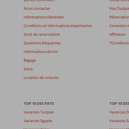
48
mois
Nous contacter
Visa Turqui
ne
Informations Générales
Réservation
sont
plus
Conditions et informations importantes
Corendon H
affichés
Droit de renonciation
Affiliation
afin
de
Questions fréquentes
*Conditions
garantir
Informations de Vol
la
pertinence
Bagage
des
Extra
avis
présentés.
Location de voitures
En
savoir
plus
sur
TOP 10 DES PAYS
TOP 10 DE
nos
avis.
Vacances Turquie
Vacances D
Vacances Egypte
Vacances S