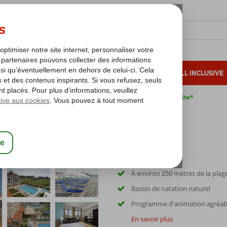
OLEIL D'HIVER
VACANCES AU SOLEIL
ALL INCLUSIVE
s bas*
Pas de surcharge carburant
Annulation gratuite*
À environ 250 mètres de la plag
Bassin de natation naturel
Programme d'animation agréab
En savoir plus