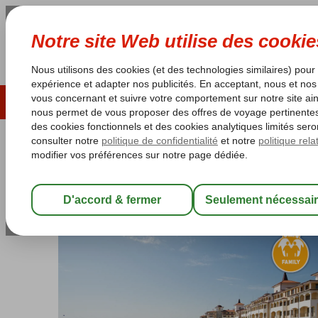
ÉTÉ 2026
LAST MINUTES
S
Les garanties de vacances
Garantie du prix le plu
Bulgarie
Accueil
Mer Noire
Obzor
Sunrise All Suites
Sunrise All Suites
All Inclusive
-
Hôtel