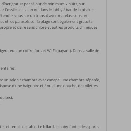
(1 dîner gratuit par séjour de minimum 7 nuits, sur
 Fossiles et salon ou dans le lobby / bar de la piscine.
 Détendez-vous sur un transat avec matelas, sous un
es et les parasols sur la plage sont également gratuits.
opre et claire sans chlore et autres produits chimiques.
.
érateur, un coffre-fort, et Wi-Fi (payant). Dans la salle de
entaires.
ec un salon / chambre avec canapé, une chambre séparée,
dispose d'une baignoire et / ou d'une douche, de toilettes
dultes).
.
tes et tennis de table. Le billard, le baby-foot et les sports