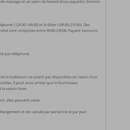
 de massage et un salon de beauté (tous payants). Environ
 déjeuner (12h30-14h30) et le dîner (18h30-21h30). Des
 l'hôtel sont comprises entre 9h00-23h00. Payant: boissons
acté par téléphone.
nes installations ne soient pas disponibles en raison d'un
ibles. Il peut aussi arriver que le fournisseur
 la saison hiver.
t, elles peuvent varier.
ébergement et est calculé par personne et par jour.