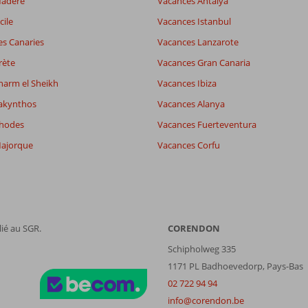
Madère
Vacances Antalya
cile
Vacances Istanbul
es Canaries
Vacances Lanzarote
rète
Vacances Gran Canaria
harm el Sheikh
Vacances Ibiza
akynthos
Vacances Alanya
Rhodes
Vacances Fuerteventura
ajorque
Vacances Corfu
ié au SGR.
CORENDON
Schipholweg 335
1171 PL Badhoevedorp, Pays-Bas
02 722 94 94
info@corendon.be