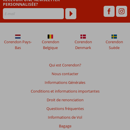
PERSONNALISÉE?
de
48
mois
ne
sont
plus
affichés
Corendon Pays-
Corendon
Corendon
Corendon
afin
Bas
Belgique
Denmark
Suède
de
garantir
la
Qui est Corendon?
pertinence
Nous contacter
des
avis
Informations Générales
présentés.
Conditions et informations importantes
En
savoir
Droit de renonciation
plus
Questions fréquentes
sur
nos
Informations de Vol
avis.
Bagage