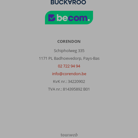
CORENDON
Schipholweg 335
1171 PL Badhoevedorp, Pays-Bas
02 722 94 94
info@corendon.be
KvK nr.: 34220902
TVA nr.: 814395892 B01
TourWeb