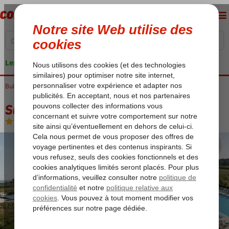
Les garanties de vacances
Bulgarie
Accueil
Mer Noire
Obzor
Sunrise All Suites
Sunrise All Suites
All Inclusive
-
Hôtel