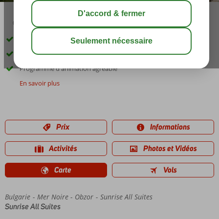
03:00
01:20
août 29°
C
share
sauver
À environ 250 mètres de la plage
Bassin de natation naturel
Programme d'animation agréable
En savoir plus
Prix
Informations
Activités
Photos et Vidéos
Carte
Vols
Bulgarie
Accueil
Mer Noire
Obzor
Sunrise All Suites
Sunrise All Suites