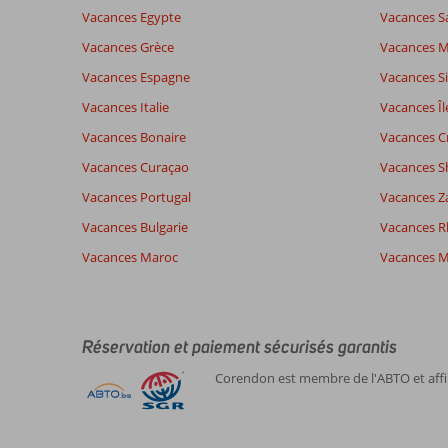
Vacances Egypte
Vacances S
Vacances Grèce
Vacances 
Note totale
Distribution des votes
8,6
Impression générale
8,6
Manger
Vacances Espagne
Vacances Si
Basé sur:
Emplacement
9,2
Chambr
5
Vacances Italie
Vacances Îl
Recommandé
Service
8,8
Enfants
commentaires
Qualité-prix
8,6
Qualité-
Vacances Bonaire
Vacances C
Vacances Curaçao
Vacances S
Vacances Portugal
Vacances Z
Expériences
Langue
de nos
Français (0)
Vacances Bulgarie
Vacances 
clients
Vacances Maroc
Vacances M
Il
n'y
a
pas
Réservation et paiement sécurisés garantis
de
Corendon est membre de l'ABTO et affil
commentaires
en
français,
choisissez