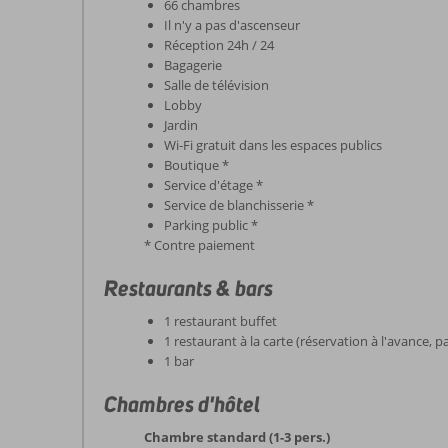
66 chambres
Il n'y a pas d'ascenseur
Réception 24h / 24
Bagagerie
Salle de télévision
Lobby
Jardin
Wi-Fi gratuit dans les espaces publics
Boutique *
Service d'étage *
Service de blanchisserie *
Parking public *
* Contre paiement
Restaurants & bars
1 restaurant buffet
1 restaurant à la carte (réservation à l'avance, p
1 bar
Chambres d'hôtel
Chambre standard (1-3 pers.)