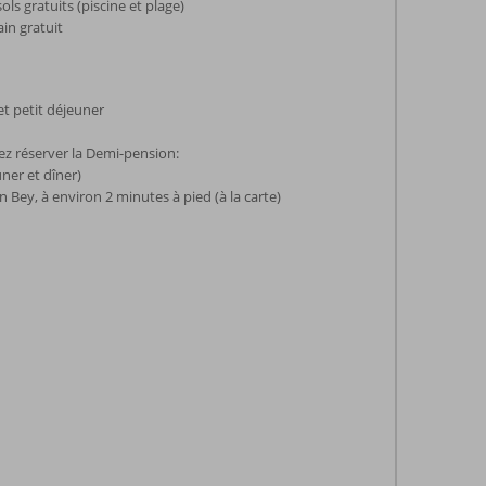
ols gratuits (piscine et plage)
ain gratuit
t petit déjeuner
z réserver la Demi-pension:
ner et dîner)
an Bey, à environ 2 minutes à pied (à la carte)