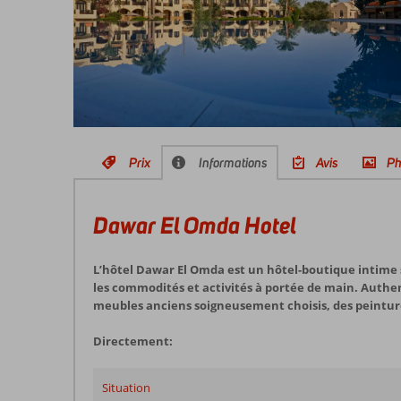
Prix
Informations
Avis
Ph
Dawar El Omda Hotel
L’hôtel Dawar El Omda est un hôtel-boutique intime s
les commodités et activités à portée de main. Authent
meubles anciens soigneusement choisis, des peinture
Directement:
Situation