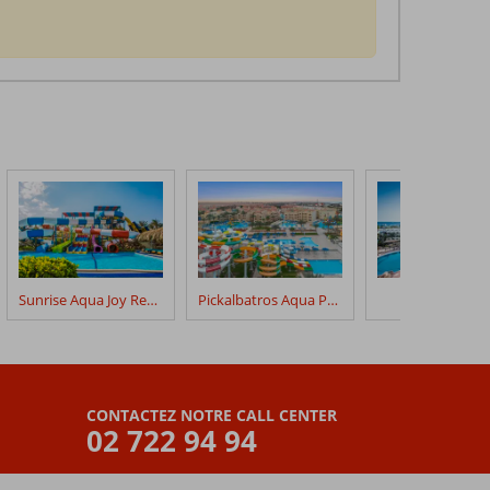
Sunrise Aqua Joy Resort Select
Pickalbatros Aqua Park Resort Hurghada
Seagull Resor
CONTACTEZ NOTRE CALL CENTER
02 722 94 94