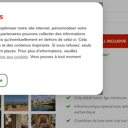
OLEIL D'HIVER
VACANCES AU SOLEIL
ALL INCLUSIVE
s bas*
Pas de surcharge carburant
Annulation gratuite*
tel
Only Adult hotel; âge minimum 
Hôtel-boutique spécial avec am
authentique
Chambres de luxe avec vue sur 