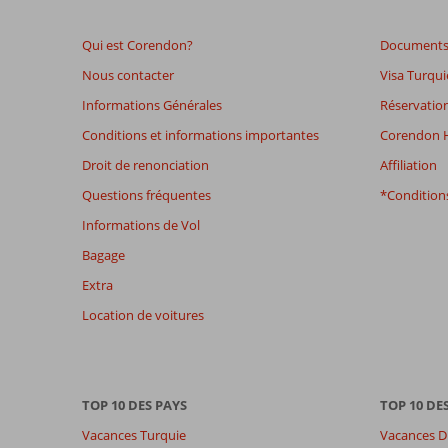
de
plus
Qui est Corendon?
Documents 
de
48
Nous contacter
Visa Turqui
mois
Informations Générales
Réservation
ne
sont
Conditions et informations importantes
Corendon H
plus
Droit de renonciation
Affiliation
affichés
afin
Questions fréquentes
*Conditions
de
Informations de Vol
garantir
la
Bagage
pertinence
Extra
des
avis
Location de voitures
présentés.
En
savoir
plus
TOP 10 DES PAYS
TOP 10 DE
sur
nos
Vacances Turquie
Vacances D
avis.