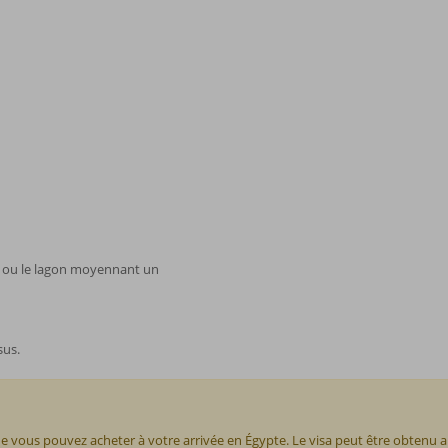
ne ou le lagon moyennant un
sus.
e vous pouvez acheter à votre arrivée en Égypte. Le visa peut être obtenu 