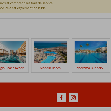
os et comprend les frais de service.
ace, cela est également possible.
Bellagio Beach Resort & Spa
Aladdin Beach
Panorama Bungalows El Gouna