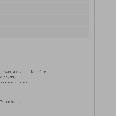
 (payant) à environ 2 kilomètres
ge (payant)
oir ou musique live
ffée en hiver)