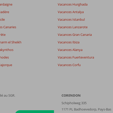
ardaigne
Vacances Hurghada
Madère
Vacances Antalya
8,7
cile
Vacances Istanbul
es
8,0
es Canaries
Vacances Lanzarote
-
wifi
8,2
rète
Vacances Gran Canaria
harm el Sheikh
Vacances Ibiza
akynthos
Vacances Alanya
Filtrer par participants
Trier par
Tous
datum (nieuw > oud)
Rhodes
Vacances Fuerteventura
ajorque
Vacances Corfu
ié au SGR.
CORENDON
Schipholweg 335
1171 PL Badhoevedorp, Pays-Bas