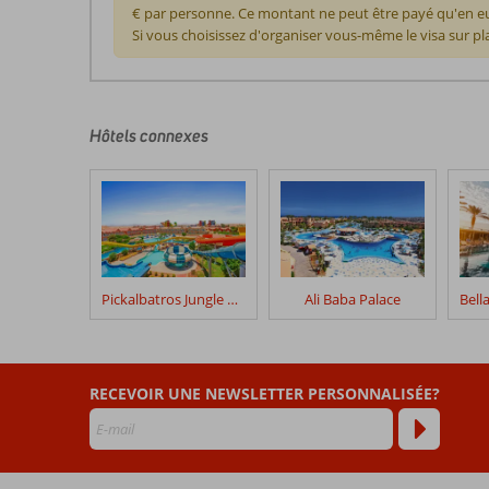
€ par personne. Ce montant ne peut être payé qu'en eur
Si vous choisissez d'organiser vous-même le visa sur pl
Les
commentaires
sont
écrits
Hôtels connexes
par
nos
clients
après
leur
séjour
dans
Pickalbatros Jungle Aqua Park Resort – Neverland
Ali Baba Palace
Dawar
El
Omda
Hotel
RECEVOIR UNE NEWSLETTER PERSONNALISÉE?
Les
avis
datant