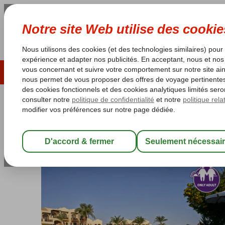
ÉTÉ 2026
LAST MINUTES
S
Les garanties de vacances
Garantie du prix le plu
Egypte
Accueil
Mer Rouge
Hurghada
El Gouna
Dawar El Omda Ho
Dawar El Omda Hotel
Chambre et petit déjeuner
-
Hôtel