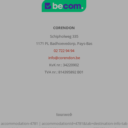
CORENDON
Schipholweg 335
1171 PL Badhoevedorp, Pays-Bas
02 722 94 94
info@corendon.be
KvK nr.: 34220902
TVA nr.: 814395892 B01
TourWeb
©
accommodation-4781
| accommodationId=4781&tab=destination-info-tab
NetMatch