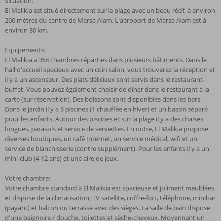
Situation:
El Malikia est situé directement sur la plage avec un beau récif, à environ
200 mètres du centre de Marsa Alam. L'aéroport de Marsa Alam est à
environ 30 km.
Equipements:
El Malikia a 358 chambres réparties dans plusieurs bâtiments. Dans le
hall d'accueil spacieux avec un coin salon, vous trouverez la réception et
il y a un ascenseur. Des plats délicieux sont servis dans le restaurant-
buffet. Vous pouvez également choisir de dîner dans le restaurant à la
carte (sur réservation). Des boissons sont disponibles dans les bars.
Dans le jardin il y a 3 piscines (1 chauffée en hiver) et un bassin séparé
pour les enfants. Autour des piscines et sur la plage il y a des chaises
longues, parasols et service de serviettes. En outre, El Malikia propose
diverses boutiques, un café Internet, un service médical, wifi et un
service de blanchisserie (contre supplément). Pour les enfants il y a un
mini-club (4-12 ans) et une aire de jeux.
Votre chambre:
Votre chambre standard à El Malikia est spacieuse et joliment meublées
et dispose de la climatisation, TV satellite, coffre-fort, téléphone, minibar
(payant) et balcon ou terrasse avec des sièges. La salle de bain dispose
d'une baignoire / douche, toilettes et sèche-cheveux. Moyennant un