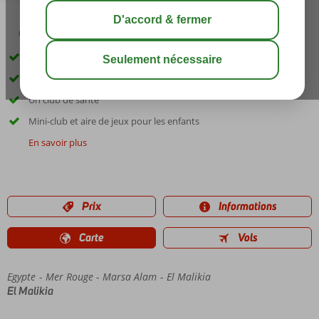
05:00
03:00
août 34°
C
share
sauver
Situé sur la plage d'Abu Dabbab
Plusieurs piscines
Un club de santé
Mini-club et aire de jeux pour les enfants
En savoir plus
Prix
Informations
Carte
Vols
Egypte
Accueil
Mer Rouge
Marsa Alam
El Malikia
El Malikia