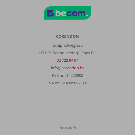
CORENDON
Schipholweg 335
1171 PL Badhoevedorp, Pays-Bas
02 722 94 94
info@corendon.be
KvK nr.: 34220902
TVA nr.: 814395892 B01
TourWeb