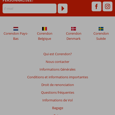
PERSONNALISÉE?
48
mois
ne
sont
plus
affichés
afin
Corendon Pays-
Corendon
Corendon
Corendon
de
Bas
Belgique
Denmark
Suède
garantir
la
pertinence
Qui est Corendon?
des
Nous contacter
avis
présentés.
Informations Générales
En
Conditions et informations importantes
savoir
plus
Droit de renonciation
sur
Questions fréquentes
nos
avis.
Informations de Vol
Bagage