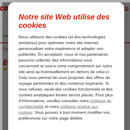
Les garanties de vacances
Egypte
Accueil
Mer Rouge
Marsa Alam
El Malikia
El Malikia
All Inclusive
-
Hôtel