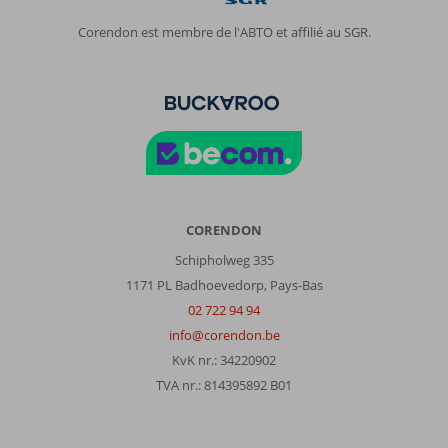
Corendon est membre de l'ABTO et affilié au SGR.
CORENDON
Schipholweg 335
1171 PL Badhoevedorp, Pays-Bas
02 722 94 94
info@corendon.be
KvK nr.: 34220902
TVA nr.: 814395892 B01