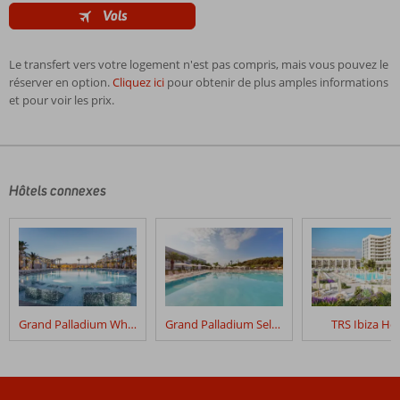
Vols
Le transfert vers votre logement n'est pas compris, mais vous pouvez le
réserver en option.
Cliquez ici
pour obtenir de plus amples informations
et pour voir les prix.
Les
commentaires
sont
écrits
Hôtels connexes
par
nos
clients
après
leur
séjour
dans
Grand Palladium White Island Resort & Spa
Grand Palladium Select Palace Ibiza
TRS Ibiza Hot
Hard
Rock
Hotel
Ibiza