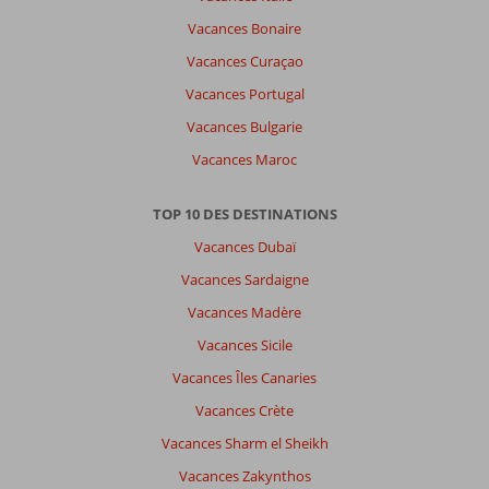
commentaires
Vacances Bonaire
en
Vacances Curaçao
français,
choisissez
Vacances Portugal
une
Vacances Bulgarie
autre
langue
Vacances Maroc
ici
TOP 10 DES DESTINATIONS
Vacances Dubaï
Vacances Sardaigne
Vacances Madère
Vacances Sicile
Vacances Îles Canaries
Vacances Crète
Vacances Sharm el Sheikh
Vacances Zakynthos