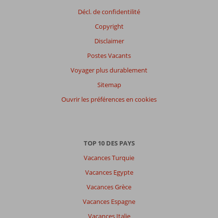
Décl. de confidentilité
Expériences
de
Copyright
nos
clients
Disclaimer
Langue
Postes Vacants
Français (0)
Voyager plus durablement
Filtrer
Sitemap
par
participants
Ouvrir les préférences en cookies
Tous
Trier
par
TOP 10 DES PAYS
datum (nieuw > oud)
Vacances Turquie
Vacances Egypte
Il
Vacances Grèce
n'y
a
Vacances Espagne
pas
Vacances Italie
de