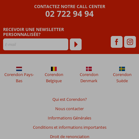
CONTACTEZ NOTRE CALL CENTER
Les
02 722 94 94
avis
datant
RECEVOIR UNE NEWSLETTER
de
PERSONNALISÉE?
plus
de
48
mois
ne
sont
plus
Corendon Pays-
Corendon
Corendon
Corendon
affichés
Bas
Belgique
Denmark
Suède
afin
de
garantir
Qui est Corendon?
la
Nous contacter
pertinence
des
Informations Générales
avis
Conditions et informations importantes
présentés.
En
Droit de renonciation