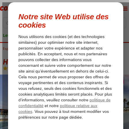
Les garanties de vacances
Espagne
Accueil
Îles Baléares
Ibiza
Playa d'en Bossa
Hard Rock Hotel Ibiza
Hard Rock Hotel Ibiza
Chambre et petit déjeuner
-
Hôtel