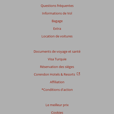
savoir
Questions fréquentes
plus
sur
Informations de Vol
nos
Bagage
avis.
Extra
Note
Location de voitures
totale
Basé
Documents de voyage et santé
sur:
Visa Turquie
4
commentaires
Réservation des sièges
Corendon Hotels & Resorts
Affiliation
Distribution
des votes
*Conditions d'action
Impression générale
8,5
Manger
8,5
Emplacement
8,5
Chambres
7,5
Service
7,3
Enfants
5,0
Le meilleur prix
Qualité-prix
6,8
Qualité-wifi
8,3
Cookies