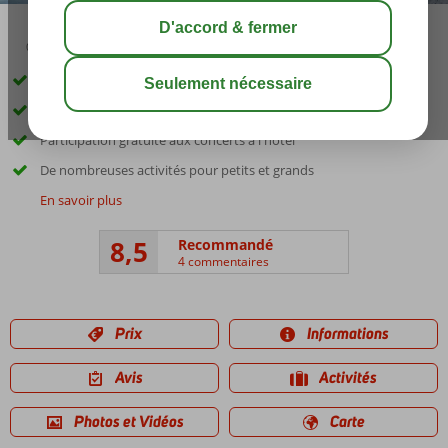
02:45
00:20
août 29°
C
share
sauver
Hôtel moderne directement sur la plage
Chambres spacieuses et luxueuses
Participation gratuite aux concerts à l'hôtel
De nombreuses activités pour petits et grands
En savoir plus
8,5
Recommandé
4 commentaires
Prix
Informations
Avis
Activités
Photos et Vidéos
Carte