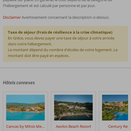
l'hébergement et est calculé par personne et par jour.
Disclaimer
Avertissement concernant la description ci-dessus.
Taxe de séjour (Frais de résilience à la crise climatique)
En Grèce, vous devez payer une taxe de séjour à votre arrivée
dans votre hébergement.
Le montant dépend du nombre d'étoiles de votre logement. Le
montant doit être payé en espèces.
Les
commentaires
sont
écrits
Hôtels connexes
par
nos
clients
après
leur
séjour
dans
Canvas by Mitsis Messonghi
Aeolos Beach Resort
Century Reso
Bingo