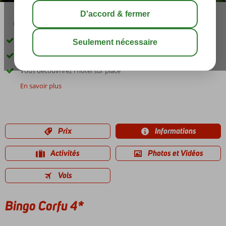
02:50
août 31°
C
share
sauver
Séjour en formule all inclusive
Logement 4 étoiles
Vous découvrirez l'hôtel sur place
En savoir plus
Prix
Informations
Activités
Photos et Vidéos
Vols
Bingo Corfu 4*