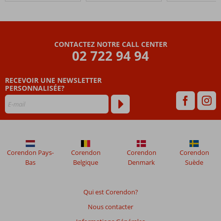
Corfu
4*
Les
CONTACTEZ NOTRE CALL CENTER
avis
02 722 94 94
datant
de
RECEVOIR UNE NEWSLETTER
plus
PERSONNALISÉE?
de
48
mois
ne
sont
plus
affichés
Corendon Pays-
Corendon
Corendon
Corendon
afin
Bas
Belgique
Denmark
Suède
de
garantir
la
Qui est Corendon?
pertinence
Nous contacter
des
avis