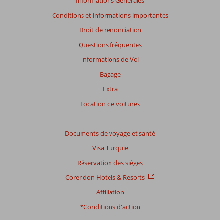
Informations Générales
présentés.
Conditions et informations importantes
En
savoir
Droit de renonciation
plus
Questions fréquentes
sur
nos
Informations de Vol
avis.
Bagage
Extra
Location de voitures
Documents de voyage et santé
Visa Turquie
Réservation des sièges
Corendon Hotels & Resorts
Affiliation
*Conditions d'action