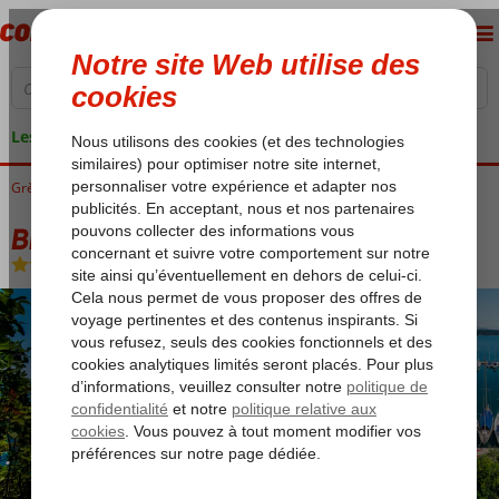
Les garanties de vacances
Grèce
Accueil
Corfu
Bingo Corfu
Bingo Corfu 4*
Bingo Corfu 4*
All Inclusive
-
Hôtel