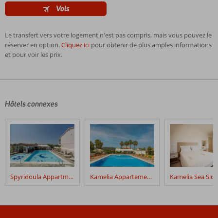
Vols
Le transfert vers votre logement n'est pas compris, mais vous pouvez le
réserver en option.
Cliquez ici
pour obtenir de plus amples informations
et pour voir les prix.
Les
commentaires
sont
écrits
Hôtels connexes
par
nos
clients
après
leur
séjour
dans
Spyridoula Appartments
Kamelia Appartements
Margarita
Appartements
Les