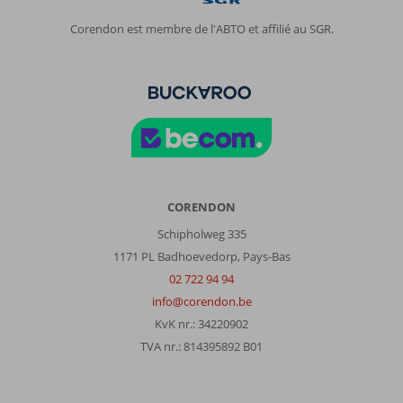
Corendon est membre de l'ABTO et affilié au SGR.
CORENDON
Schipholweg 335
1171 PL Badhoevedorp, Pays-Bas
02 722 94 94
info@corendon.be
KvK nr.: 34220902
TVA nr.: 814395892 B01