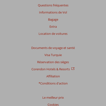
sur
Questions fréquentes
nos
avis.
Informations de Vol
Bagage
Note
Extra
totale
Location de voitures
Basé
sur:
3
Documents de voyage et santé
commentaires
Visa Turquie
Réservation des sièges
Distribution
Corendon Hotels & Resorts
des votes
Affiliation
Impression générale
9,0
Manger
10
Emplacement
9,0
Chambres
7,3
*Conditions d'action
Service
9,3
Enfants
-
Qualité-prix
9,7
Qualité-wifi
8,3
Le meilleur prix
Expériences
Cookies