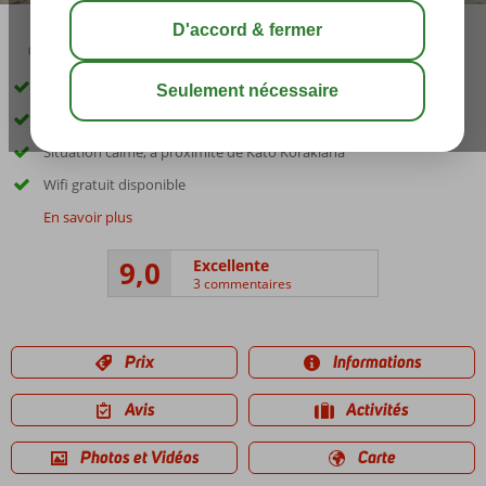
02:50
août 31°
C
share
sauver
Beau cadre verdoyant
Complexe convivial et de petite taille
Situation calme, à proximité de Kato Korakiana
Wifi gratuit disponible
En savoir plus
9,0
Excellente
3 commentaires
Prix
Informations
Avis
Activités
Photos et Vidéos
Carte