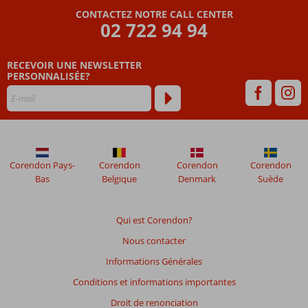
avis
CONTACTEZ NOTRE CALL CENTER
datant
02 722 94 94
de
plus
RECEVOIR UNE NEWSLETTER
de
PERSONNALISÉE?
48
mois
ne
sont
plus
affichés
afin
Corendon Pays-
Corendon
Corendon
Corendon
de
Bas
Belgique
Denmark
Suède
garantir
la
pertinence
Qui est Corendon?
des
Nous contacter
avis
présentés.
Informations Générales
En
Conditions et informations importantes
savoir
plus
Droit de renonciation