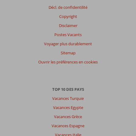
de
nos
Décl. de confidentilité
clients
Copyright
Langue
Disclaimer
Français (0)
Postes Vacants
Filtrer
par
Voyager plus durablement
participants
Sitemap
Tous
Ouvrir les préférences en cookies
Trier
par
datum (nieuw > oud)
TOP 10 DES PAYS
Vacances Turquie
Il
n'y
Vacances Egypte
a
Vacances Grèce
pas
de
Vacances Espagne
commentaires
Vacances Italie
en