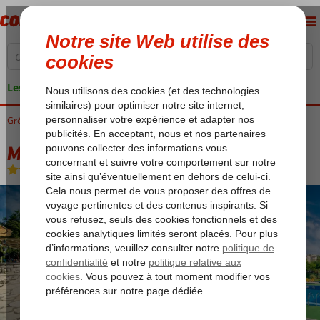
Les garanties de vacances
Grèce
Accueil
Corfu
Kato Korakiana
Margarita Appartements
Margarita Appartements
Logement
-
Appartement