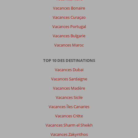
français,
Vacances Bonaire
choisissez
Vacances Curaçao
une
autre
Vacances Portugal
langue
Vacances Bulgarie
ici
Vacances Maroc
TOP 10 DES DESTINATIONS
Vacances Dubaï
Vacances Sardaigne
Vacances Madère
Vacances Sicile
Vacances Îles Canaries
Vacances Crète
Vacances Sharm el Sheikh
Vacances Zakynthos