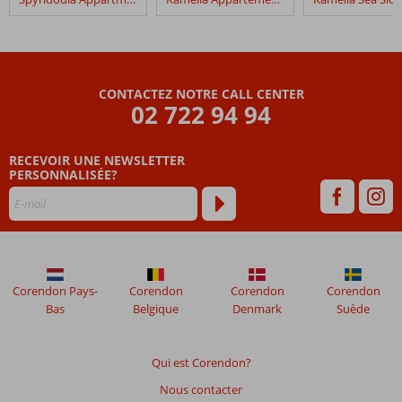
Margarita
Appartements
Les
avis
CONTACTEZ NOTRE CALL CENTER
datant
02 722 94 94
de
plus
RECEVOIR UNE NEWSLETTER
de
PERSONNALISÉE?
48
mois
ne
sont
plus
affichés
afin
Corendon Pays-
Corendon
Corendon
Corendon
de
Bas
Belgique
Denmark
Suède
garantir
la
pertinence
Qui est Corendon?
des
Nous contacter
avis