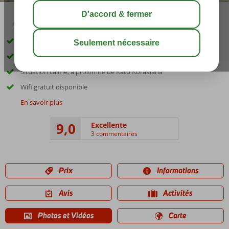
02:50
août 31°
C
share
sauver
Beau cadre verdoyant
Complexe convivial et de petite taille
Situation calme, à proximité de Kato Korakiana
Wifi gratuit disponible
En savoir plus
9,0
Excellente
3 commentaires
Prix
Informations
Avis
Activités
Photos et Vidéos
Carte