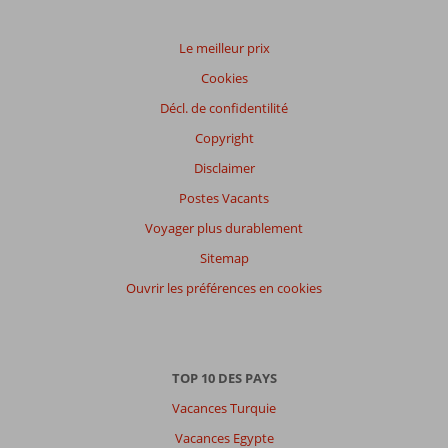
Service
9,3
Enfants
-
Qualité-prix
9,7
Qualité-wifi
8,3
Le meilleur prix
Expériences
Cookies
de
nos
Décl. de confidentilité
clients
Copyright
Langue
Disclaimer
Français (0)
Postes Vacants
Filtrer
par
Voyager plus durablement
participants
Sitemap
Tous
Ouvrir les préférences en cookies
Trier
par
datum (nieuw > oud)
TOP 10 DES PAYS
Vacances Turquie
Il
n'y
Vacances Egypte