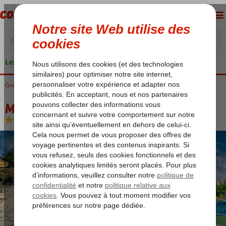
Les garanties de vacances
Grèce
Accueil
Corfu
Kato Korakiana
Margarita Appartements
Margarita Appartements
Logement
-
Appartement