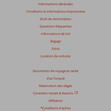
présentés.
Informations Générales
En
Conditions et informations importantes
savoir
plus
Droit de renonciation
sur
Questions fréquentes
nos
avis.
Informations de Vol
Bagage
Note
Extra
totale
Location de voitures
Basé
sur:
3
Documents de voyage et santé
commentaires
Visa Turquie
Réservation des sièges
Distribution
Corendon Hotels & Resorts
des votes
Affiliation
Impression générale
9,0
Manger
10
Emplacement
9,0
Chambres
7,3
*Conditions d'action