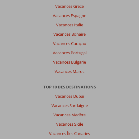
a
Vacances Grèce
pas
de
Vacances Espagne
commentaires
Vacances Italie
en
français,
Vacances Bonaire
choisissez
Vacances Curaçao
une
autre
Vacances Portugal
langue
Vacances Bulgarie
ici
Vacances Maroc
TOP 10 DES DESTINATIONS
Vacances Dubaï
Vacances Sardaigne
Vacances Madère
Vacances Sicile
Vacances Îles Canaries