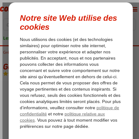
Les garanties de vacances
Grèce
Accueil
Crète
Gouves
Gouves Water Park Holiday
Gouves Water Park Holiday
All Inclusive
-
Hôtel