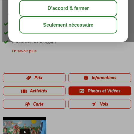
03:30
août 29°
C
share
sauver
À proximité de la plage et du centre de Gouves
Activités agréables pour petits et grands
Piscine avec 4 toboggans
En savoir plus
Prix
Informations
Activités
Photos et Vidéos
Carte
Vols