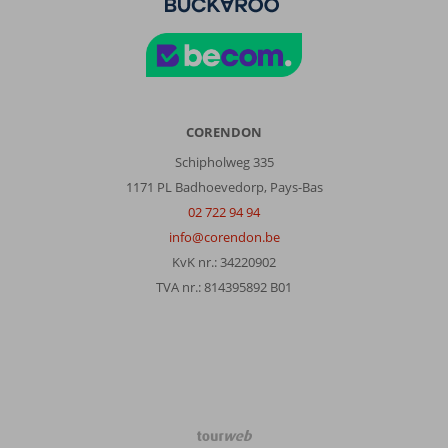
CORENDON
Schipholweg 335
1171 PL Badhoevedorp, Pays-Bas
02 722 94 94
info@corendon.be
KvK nr.: 34220902
TVA nr.: 814395892 B01
TourWeb