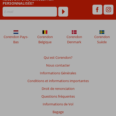
PERSONNALISÉE?
plus
de
48
mois
ne
sont
plus
Corendon Pays-
Corendon
Corendon
Corendon
affichés
Bas
Belgique
Denmark
Suède
afin
de
garantir
Qui est Corendon?
la
Nous contacter
pertinence
des
Informations Générales
avis
Conditions et informations importantes
présentés.
En
Droit de renonciation
savoir
Questions fréquentes
plus
sur
Informations de Vol
nos
Bagage
avis.