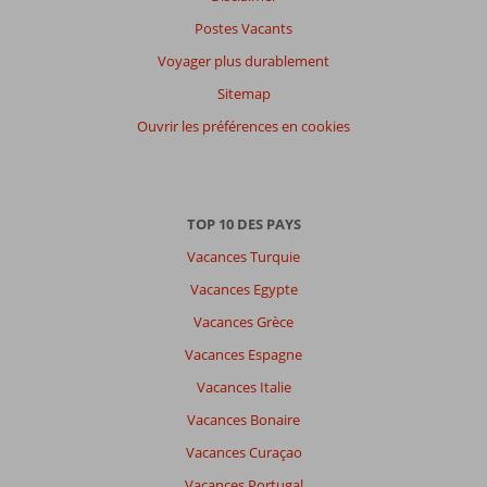
Postes Vacants
Filtrer
par
Voyager plus durablement
participants
Sitemap
Tous
Ouvrir les préférences en cookies
Trier
par
datum (nieuw > oud)
TOP 10 DES PAYS
Vacances Turquie
Anonyme
7,0
Belgie
Vacances Egypte
Famille avec grand (es) enfant (s)
Vacances Grèce
,
28 juillet 2026
Vacances Espagne
Vacances Italie
À
propos
Vacances Bonaire
de
Vacances Curaçao
Stalis:
Vacances Portugal