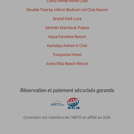
Costa Verde Hotel Club
Horizon
Beach:
Double Tree by Hilton Bodrum Isil Club Resort
Emplacement
Grand Park Lara
exceptionnel
avec
Sentido Mamlouk Palace
magnifique
Aqua Paradise Resort
vue
sur
Kamelya Aishen K Club
mer.
Turquoise Hotel
Très
propre.
Sunis Elita Beach Resort
Personnel
sympathique.
Pas
d'activités
Réservation et paiement sécurisés garantis
dans
l'hotel.
Nourriture
juste
passable,
Corendon est membre de l'ABTO et affilié au SGR.
très
peu