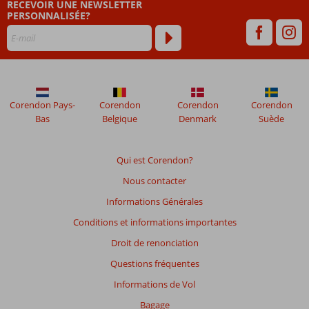
RECEVOIR UNE NEWSLETTER
de
PERSONNALISÉE?
48
mois
ne
sont
plus
affichés
afin
Corendon Pays-
Corendon
Corendon
Corendon
de
Bas
Belgique
Denmark
Suède
garantir
la
pertinence
Qui est Corendon?
des
Nous contacter
avis
présentés.
Informations Générales
En
Conditions et informations importantes
savoir
plus
Droit de renonciation
sur
Questions fréquentes
nos
avis.
Informations de Vol
Bagage