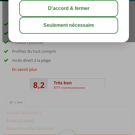
03:30
août 29°
C
share
sauver
Parc aquatique éclaboussant !
À seulement 500 mètres de Stalis
Plusieurs piscines
Profitez du tout compris
Accès direct à la plage
En savoir plus
8,2
Très bon
977 commentaires
+
18 août 2026 (mar.)
3 jours (2 nuits)
départ Bruxelles Zaventem