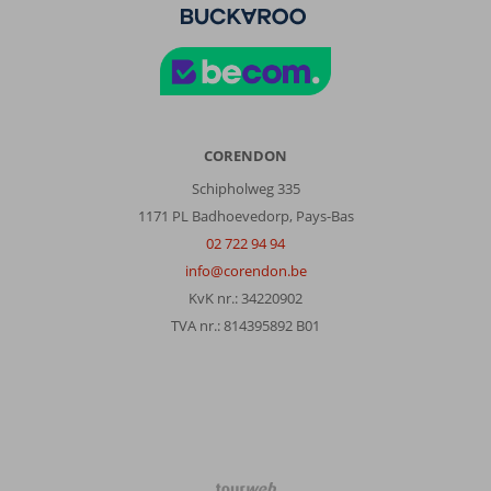
de
variations,
très
peu
de
spécialités
grecques.
Course
CORENDON
aux
Schipholweg 335
transats
1171 PL Badhoevedorp, Pays-Bas
à
l'ouverture
02 722 94 94
à
info@corendon.be
9h.
KvK nr.: 34220902
Taxe
TVA nr.: 814395892 B01
climatique
de
10€
par
chambre
par
jour
à