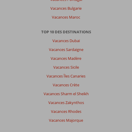
Emplacement
exceptionnel
Vacances Bulgarie
avec
Vacances Maroc
magnifique
vue
sur
TOP 10 DES DESTINATIONS
mer.
Vacances Dubaï
A
3
Vacances Sardaigne
minutes
Vacances Madère
à
pied
Vacances Sicile
d'un
Vacances Îles Canaries
arrêt
de
Vacances Crète
bus
Vacances Sharm el Sheikh
desservant
tout
Vacances Zakynthos
le
Vacances Rhodes
Nord
de
Vacances Majorque
la
Crète.