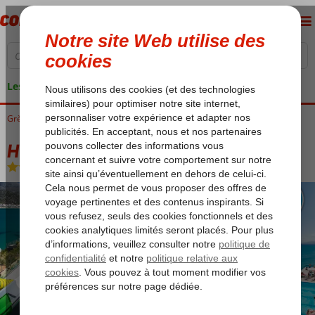
Les garanties de vacances
Grèce
Accueil
Crète
Stalis
Horizon Beach
Horizon Beach
All Inclusive