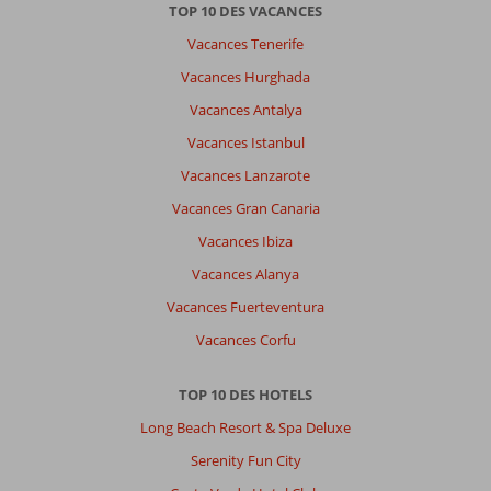
TOP 10 DES VACANCES
Tres
beau
Vacances Tenerife
chemin
Vacances Hurghada
côtier
vers
Vacances Antalya
Stalida.
Vacances Istanbul
Plusieurs
zones
Vacances Lanzarote
de
Vacances Gran Canaria
piscine
(eau
Vacances Ibiza
de
Vacances Alanya
mer)
dont
Vacances Fuerteventura
ponton
Vacances Corfu
sur
la
mer.
TOP 10 DES HOTELS
Long Beach Resort & Spa Deluxe
À
propos
Serenity Fun City
de