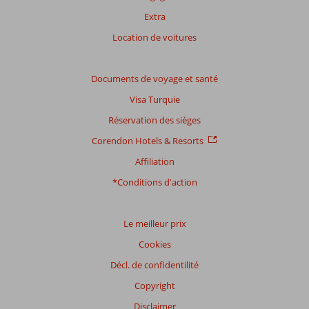
Note
Extra
totale
Location de voitures
Basé
sur:
977
Documents de voyage et santé
commentaires
Visa Turquie
Réservation des sièges
Distribution
Corendon Hotels & Resorts
des votes
Affiliation
Impression générale
8,2
Manger
7,8
Emplacement
8,7
Chambres
7,4
*Conditions d'action
Service
8,3
Enfants
7,7
Qualité-prix
8,2
Qualité-wifi
5,6
Le meilleur prix
Expériences
Cookies
de
nos
Décl. de confidentilité
clients
Copyright
Langue
Disclaimer
Français (87)