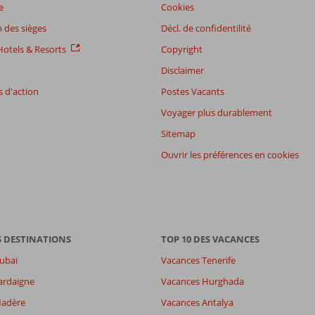
e
Cookies
 des sièges
Décl. de confidentilité
otels & Resorts
Copyright
Disclaimer
 d'action
Postes Vacants
Voyager plus durablement
Sitemap
Ouvrir les préférences en cookies
S DESTINATIONS
TOP 10 DES VACANCES
ubaï
Vacances Tenerife
ardaigne
Vacances Hurghada
Madère
Vacances Antalya