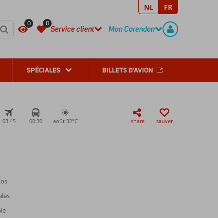
NL
FR
REGISTER
CONTACT
0
0
Service client
Mon Corendon
SPÉCIALES
BILLETS D'AVION
03:45
00:30
août 32°
C
share
sauver
Kos
ales
le