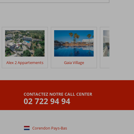
Alex 2 Appartements
Gaia Village
Maritina Hote
CONTACTEZ NOTRE CALL CENTER
02 722 94 94
Corendon Pays-Bas