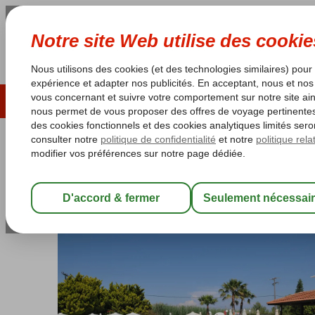
ÉTÉ 2026
LAST MINUTES
S
Les garanties de vacances
Garantie du prix le plu
Grèce
Accueil
Kos
Kos-Centre Ville
Nefeli Hotel
Nefeli Hotel
Chambre et petit déjeuner
-
Aparthotel