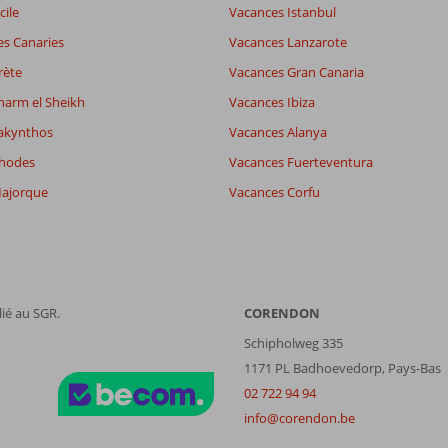
cile
Vacances Istanbul
es Canaries
Vacances Lanzarote
rète
Vacances Gran Canaria
harm el Sheikh
Vacances Ibiza
akynthos
Vacances Alanya
Rhodes
Vacances Fuerteventura
ajorque
Vacances Corfu
ié au SGR.
CORENDON
Schipholweg 335
1171 PL Badhoevedorp, Pays-Bas
02 722 94 94
info@corendon.be