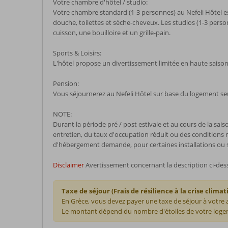
Votre chambre d'hôtel / studio:
Votre chambre standard (1-3 personnes) au Nefeli Hôtel est 
douche, toilettes et sèche-cheveux. Les studios (1-3 pers
cuisson, une bouilloire et un grille-pain.
Sports & Loisirs:
L'hôtel propose un divertissement limitée en haute saison
Pension:
Vous séjournerez au Nefeli Hôtel sur base du logement se
NOTE:
Durant la période pré / post estivale et au cours de la sai
entretien, du taux d'occupation réduit ou des conditions mét
d'hébergement demande, pour certaines installations ou serv
Disclaimer
Avertissement concernant la description ci-des
Taxe de séjour (Frais de résilience à la crise climat
En Grèce, vous devez payer une taxe de séjour à votre
Le montant dépend du nombre d'étoiles de votre logem
Les