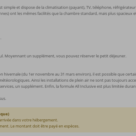
simple et dispose de la climatisation (payant), TV, téléphone, réfrigérateur 
onnes) ont les mêmes facilités que la chambre standard, mais plus spacieux e
.
ul. Moyennant un supplément, vous pouvez réserver le petit déjeuner.
son hivernale (du 1er novembre au 31 mars environ), il est possible que certai
éorologiques. Ainsi les installations de plein air ne sont pas toujours access
ices, un supplément. Enfin, la formule All Inclusive est plus limitée durant
sus.
ique)
 arrivée dans votre hébergement.
ent. Le montant doit être payé en espèces.