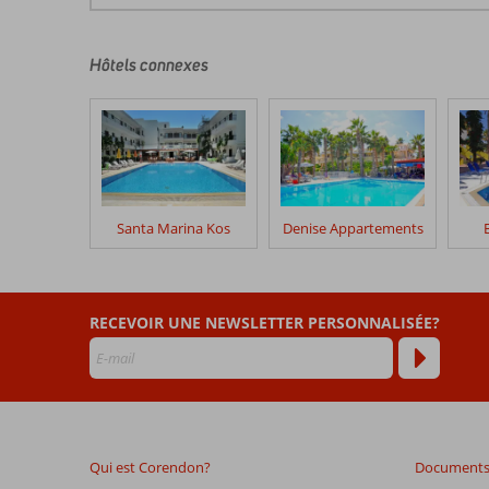
commentaires
sont
écrits
Hôtels connexes
par
nos
clients
après
leur
séjour
dans
Santa Marina Kos
Denise Appartements
Nefeli
Hotel
Les
RECEVOIR UNE NEWSLETTER PERSONNALISÉE?
avis
datant
de
plus
de
48
Qui est Corendon?
Documents 
mois