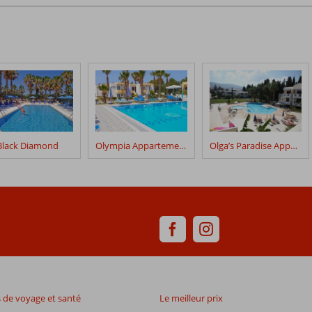
Black Diamond
Olympia Appartements
Olga’s Paradise Appartements
de voyage et santé
Le meilleur prix