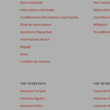
ne
Nous contacter
Visa Turqui
sont
Informations Générales
Réservation
plus
affichés
Conditions et informations importantes
Corendon H
afin
Droit de renonciation
Affiliation
de
garantir
Questions fréquentes
*Conditions
la
Informations de Vol
pertinence
des
Bagage
avis
Extra
présentés.
En
Location de voitures
savoir
plus
sur
nos
TOP 10 DES PAYS
TOP 10 DE
avis.
Vacances Turquie
Vacances D
Vacances Egypte
Vacances S
Vacances Grèce
Vacances 