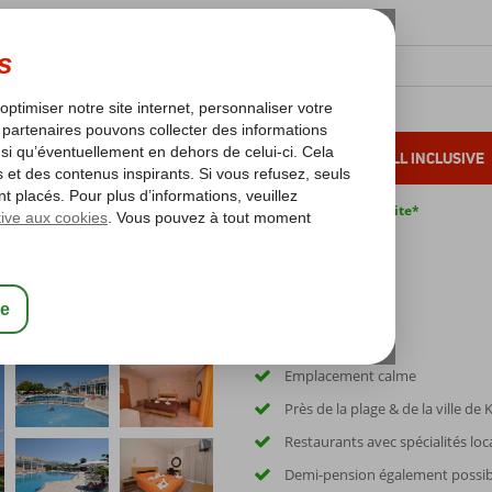
OLEIL D'HIVER
VACANCES AU SOLEIL
ALL INCLUSIVE
s bas*
Pas de surcharge carburant
Annulation gratuite*
Emplacement calme
Près de la plage & de la ville de 
Restaurants avec spécialités loc
Demi-pension également possib