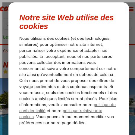
Les garanties de vacances
Grèce
Accueil
Kos
Kos-Centre Ville
Nefeli Hotel
Nefeli Hotel
Chambre et petit déjeuner
-
Aparthotel