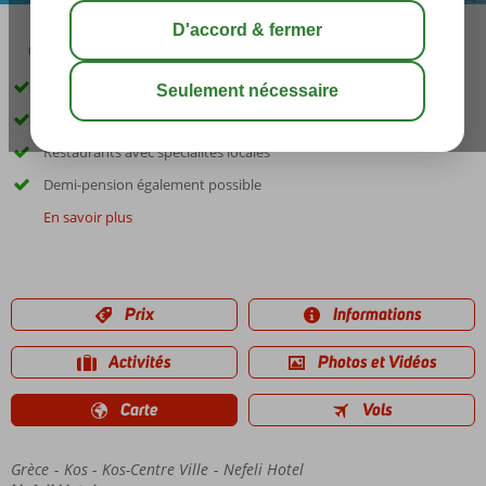
03:45
00:30
août 32°
C
share
sauver
Emplacement calme
Près de la plage & de la ville de Kos
Restaurants avec spécialités locales
Demi-pension également possible
En savoir plus
Prix
Informations
Activités
Photos et Vidéos
Carte
Vols
Grèce
Accueil
Kos
Kos-Centre Ville
Nefeli Hotel