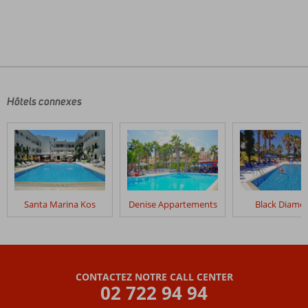
Les
commentaires
sont
écrits
Hôtels connexes
par
nos
clients
après
leur
séjour
dans
Santa Marina Kos
Denise Appartements
Black Diamo
Nefeli
Hotel
Les
avis
CONTACTEZ NOTRE CALL CENTER
datant
02 722 94 94
de