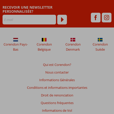
plus
RECEVOIR UNE NEWSLETTER
de
PERSONNALISÉE?
48
mois
ne
sont
plus
affichés
afin
Corendon Pays-
Corendon
Corendon
Corendon
de
Bas
Belgique
Denmark
Suède
garantir
la
pertinence
Qui est Corendon?
des
Nous contacter
avis
présentés.
Informations Générales
En
Conditions et informations importantes
savoir
plus
Droit de renonciation
sur
Questions fréquentes
nos
avis.
Informations de Vol