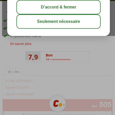
03:15
août 30°
C
share
sauver
Tout près de la plage et de Petra
Petit complexe d'appartements
Emplacement calme
En savoir plus
7,9
Bon
34 commentaires
+
02 oct. 2026 (ven.)
8 jours (7 nuits)
départ Amsterdam
505
àpd
Encore 1 chambre(s) disponibles sur notre site