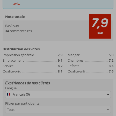
avis.
Note totale
7,9
Basé sur:
34
commentaires
Bon
Distribution des votes
Impression générale
7,9
Manger
5,0
Emplacement
9,1
Chambres
7,2
Service
8,2
Enfants
3,5
Qualité-prix
8,1
Qualité-wifi
7,6
Expériences de nos clients
Langue
Français (0)
Filtrer par participants
Tous