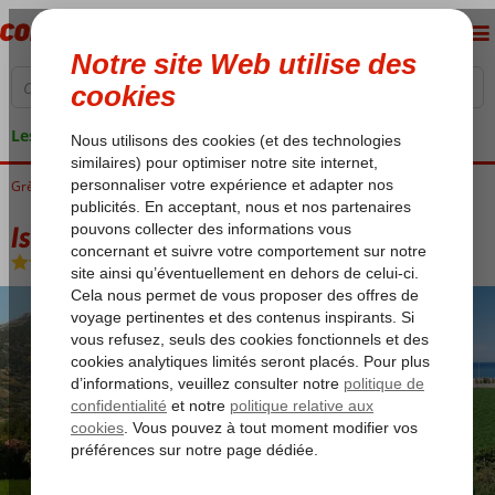
Les garanties de vacances
Grèce
Accueil
Lesbos
Petra
Island Appartements
Island Appartements
Logement
-
Appartement