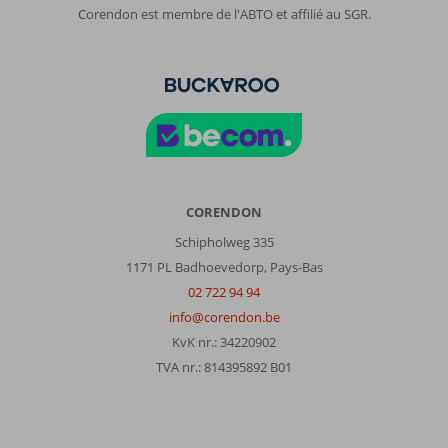
Corendon est membre de l'ABTO et affilié au SGR.
CORENDON
Schipholweg 335
1171 PL Badhoevedorp, Pays-Bas
02 722 94 94
info@corendon.be
KvK nr.: 34220902
TVA nr.: 814395892 B01