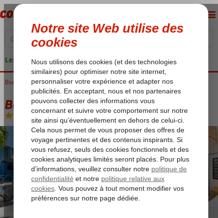
Les garanties de vacances
Bonaire
Accueil
Kralendijk
Blue Bonaire Boutique Resort
Blue Bonaire Boutique Resort
Logement
-
Hôtel