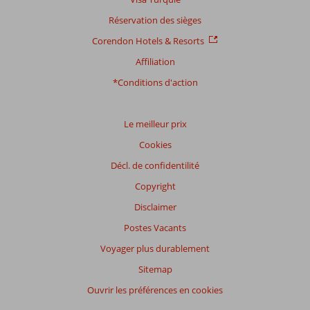
commentaires
Réservation des sièges
Corendon Hotels & Resorts
Affiliation
Distribution
des votes
*Conditions d'action
Impression générale
8,2
Manger
-
Emplacement
8,2
Chambres
8,3
Service
7,6
Enfants
7,7
Le meilleur prix
Qualité-prix
8,0
Qualité-wifi
8,5
Cookies
Décl. de confidentilité
Expériences
de
Copyright
nos
clients
Disclaimer
Langue
Postes Vacants
Français (0)
Voyager plus durablement
Filtrer
Sitemap
par
participants
Ouvrir les préférences en cookies
Tous