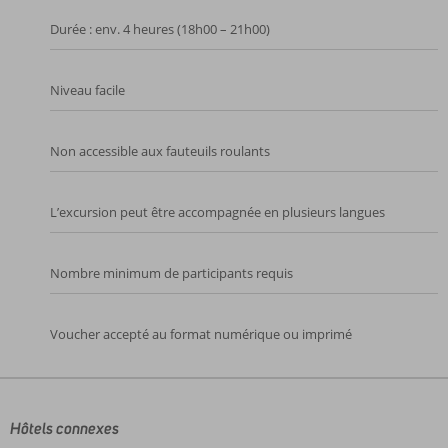
Durée : env. 4 heures (18h00 – 21h00)
Niveau facile
Non accessible aux fauteuils roulants
L’excursion peut être accompagnée en plusieurs langues
Nombre minimum de participants requis
Voucher accepté au format numérique ou imprimé
Les
commentaires
sont
écrits
Hôtels connexes
par