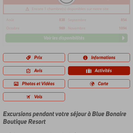
Encore 1 chambre(s) disponibles sur notre site
Août
838
Septembre
854
Octobre
969
Novembre
1094
Voir les disponibilités
Prix
Informations
Avis
Activités
Photos et Vidéos
Carte
Vols
Excursions pendant votre séjour à Blue Bonaire
Boutique Resort