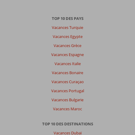
Trier
par
TOP 10 DES PAYS
datum (nieuw > oud)
Vacances Turquie
Vacances Egypte
Il
Vacances Grèce
n'y
a
Vacances Espagne
pas
Vacances Italie
de
commentaires
Vacances Bonaire
en
Vacances Curaçao
français,
choisissez
Vacances Portugal
une
Vacances Bulgarie
autre
langue
Vacances Maroc
ici
TOP 10 DES DESTINATIONS
Vacances Dubaï