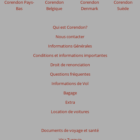
plus
Corendon Pays-
Corendon
Corendon
Corendon
affichés
Bas
Belgique
Denmark
Suède
afin
de
garantir
Qui est Corendon?
la
Nous contacter
pertinence
des
Informations Générales
avis
Conditions et informations importantes
présentés.
En
Droit de renonciation
savoir
Questions fréquentes
plus
sur
Informations de Vol
nos
Bagage
avis.
Extra
Note
Location de voitures
totale
Basé
Documents de voyage et santé
sur:
Visa Turquie
54