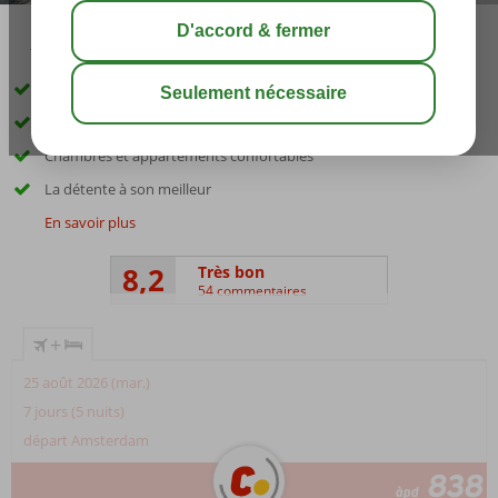
10:00
août 31°
C
share
sauver
Hébergement de style boutique tendance
Proche de la plage et de Kralendijk
Chambres et appartements confortables
La détente à son meilleur
En savoir plus
8,2
Très bon
54 commentaires
+
25 août 2026 (mar.)
7 jours (5 nuits)
départ Amsterdam
838
àpd