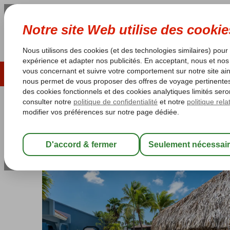
ÉTÉ 2026
LAST MINUTES
S
Les garanties de vacances
Garantie du prix le plu
Bonaire
Accueil
Kralendijk
Blue Bonaire Boutique Resort
Blue Bonaire Boutique Resort
Logement
-
Hôtel