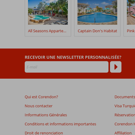
clients
après
leur
séjour
dans
All Seasons Appartements
Captain Don's Habitat
Blue
Bonaire
Boutique
Resort
RECEVOIR UNE NEWSLETTER PERSONNALISÉE?
Les
avis
datant
de
plus
Qui est Corendon?
Documents 
de
48
Nous contacter
Visa Turqui
mois
Informations Générales
Réservation
ne
sont
Conditions et informations importantes
Corendon H
plus
Droit de renonciation
Affiliation
affichés