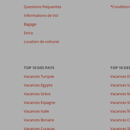
afin
Questions fréquentes
*Conditions
de
Informations de Vol
garantir
la
Bagage
pertinence
Extra
des
avis
Location de voitures
présentés.
En
savoir
plus
TOP 10 DES PAYS
TOP 10 DE
sur
nos
Vacances Turquie
Vacances D
avis.
Vacances Egypte
Vacances S
Vacances Grèce
Vacances 
Note totale
Distribution des votes
8,2
Impression générale
8,2
Manger
Vacances Espagne
Vacances Si
Basé sur:
Emplacement
8,2
Chambr
54
Vacances Italie
Vacances Îl
Très bon
Service
7,6
Enfants
commentaires
Qualité-prix
8,0
Qualité-
Vacances Bonaire
Vacances C
Vacances Curaçao
Vacances S