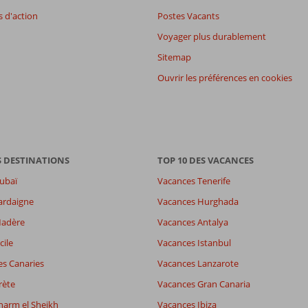
 d'action
Postes Vacants
Voyager plus durablement
Sitemap
Ouvrir les préférences en cookies
S DESTINATIONS
TOP 10 DES VACANCES
ubaï
Vacances Tenerife
ardaigne
Vacances Hurghada
Madère
Vacances Antalya
-
cile
Vacances Istanbul
es
8,3
es Canaries
Vacances Lanzarote
7,7
wifi
8,5
rète
Vacances Gran Canaria
harm el Sheikh
Vacances Ibiza