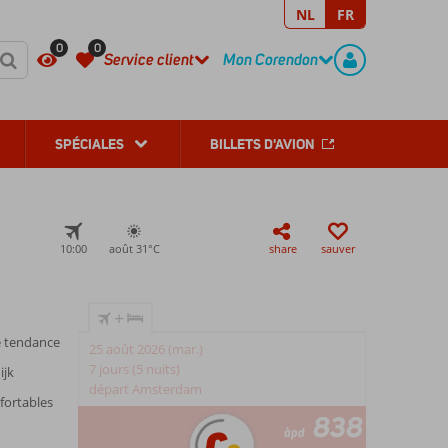
NL
FR
REGISTER
CONTACT
0
0
Service client
Mon Corendon
SPÉCIALES
BILLETS D'AVION
10:00
août 31°
C
share
sauver
+
e tendance
25 août 2026 (mar.)
7 jours (5 nuits)
ijk
départ Amsterdam
fortables
838
àpd