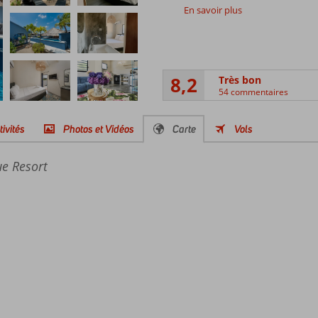
En savoir plus
8,2
Très bon
54 commentaires
tivités
Photos et Vidéos
Carte
Vols
ue Resort