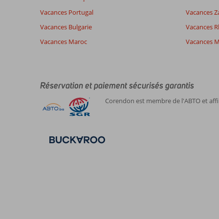
Vacances Portugal
Vacances Z
Expériences
Langue
de nos
Français (0)
Vacances Bulgarie
Vacances 
clients
Vacances Maroc
Vacances M
Il
n'y
a
pas
Réservation et paiement sécurisés garantis
de
Corendon est membre de l'ABTO et affil
commentaires
en
français,
choisissez
une
autre
langue
ici