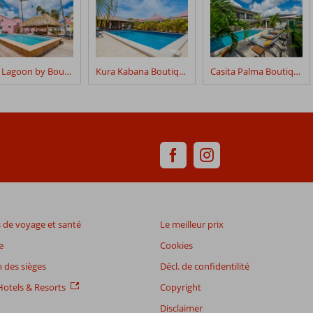
Pink Lagoon by Boutique Bonaire Unique Resorts
Kura Kabana Boutique Resort
Casita Palma Boutique Resort
de voyage et santé
Le meilleur prix
e
Cookies
 des sièges
Décl. de confidentilité
otels & Resorts
Copyright
Disclaimer