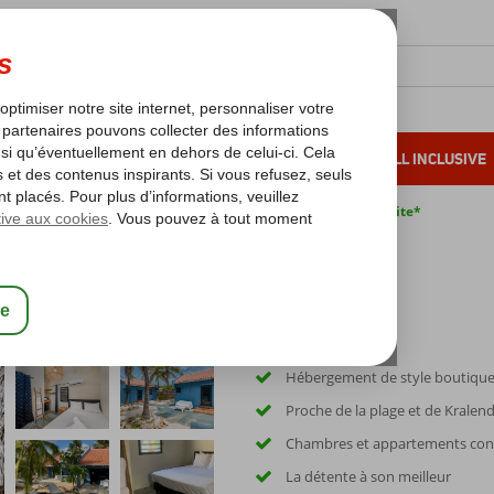
OLEIL D'HIVER
VACANCES AU SOLEIL
ALL INCLUSIVE
s bas*
Pas de surcharge carburant
Annulation gratuite*
Hébergement de style boutiqu
Proche de la plage et de Kralend
Chambres et appartements con
La détente à son meilleur