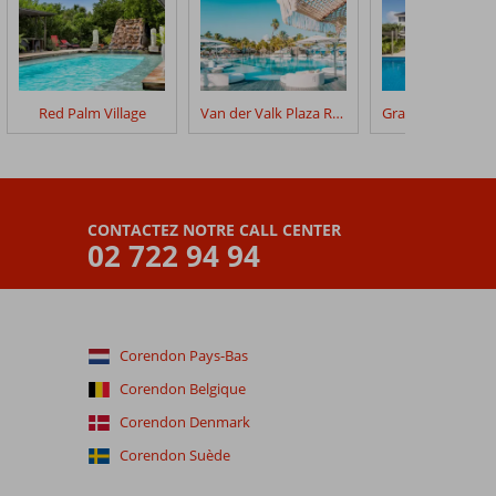
Red Palm Village
Van der Valk Plaza Royal Residence Bonaire
CONTACTEZ NOTRE CALL CENTER
02 722 94 94
Corendon Pays-Bas
Corendon Belgique
Corendon Denmark
Corendon Suède