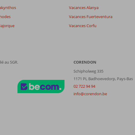
akynthos
Vacances Alanya
Filtrer par participants
Trier par
Tous
datum (nieuw > oud)
Rhodes
Vacances Fuerteventura
ajorque
Vacances Corfu
ié au SGR.
CORENDON
Schipholweg 335
1171 PL Badhoevedorp, Pays-Bas
02 722 94 94
info@corendon.be