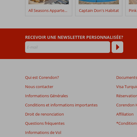
séjour
dans
All Seasons Appartements
Captain Don's Habitat
Blue
Bonaire
Boutique
Resort
RECEVOIR UNE NEWSLETTER PERSONNALISÉE?
Les
avis
datant
de
plus
Qui est Corendon?
Documents 
de
48
Nous contacter
Visa Turqui
mois
Informations Générales
Réservation
ne
sont
Conditions et informations importantes
Corendon H
plus
Droit de renonciation
Affiliation
affichés
afin
Questions fréquentes
*Conditions
de
Informations de Vol
garantir