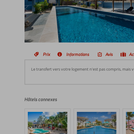
Prix
Informations
Avis
Ac
Le transfert vers votre logement n'est pas compris, mais 
Les
commentaires
sont
écrits
Hôtels connexes
par
nos
clients
après
leur