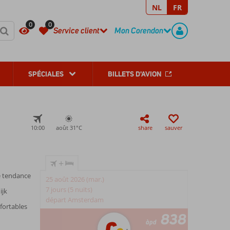
NL
FR
REGISTER
CONTACT
0
0
Service client
Mon Corendon
SPÉCIALES
BILLETS D'AVION
10:00
août 31°
C
share
sauver
+
e tendance
25 août 2026 (mar.)
7 jours (5 nuits)
ijk
départ Amsterdam
fortables
838
àpd