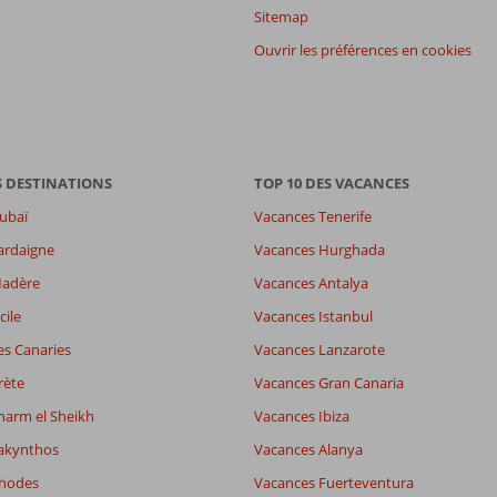
Sitemap
Ouvrir les préférences en cookies
S DESTINATIONS
TOP 10 DES VACANCES
ubaï
Vacances Tenerife
ardaigne
Vacances Hurghada
Madère
Vacances Antalya
-
cile
Vacances Istanbul
es
8,3
es Canaries
Vacances Lanzarote
7,7
wifi
8,5
rète
Vacances Gran Canaria
harm el Sheikh
Vacances Ibiza
akynthos
Vacances Alanya
Filtrer par participants
Trier par
Tous
datum (nieuw > oud)
Rhodes
Vacances Fuerteventura