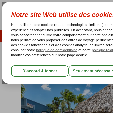
ÉTÉ 2026
LAST MINUTES
S
Les garanties de vacances
Garantie du prix le plu
Bonaire
Accueil
Kralendijk
Blue Bonaire Boutique Resort
Blue Bonaire Boutique Resort
Logement
-
Hôtel