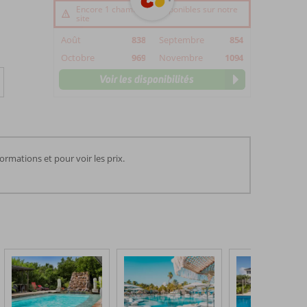
Encore 1 chambre(s) disponibles sur notre
site
Août
838
Septembre
854
Octobre
969
Novembre
1094
Voir les disponibilités
rmations et pour voir les prix.