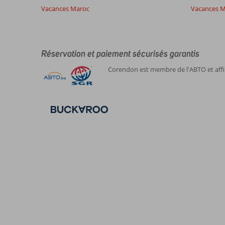
Vacances Maroc
Vacances M
Il
n'y
a
pas
Réservation et paiement sécurisés garantis
de
Corendon est membre de l'ABTO et affil
commentaires
en
français,
choisissez
une
autre
langue
ici