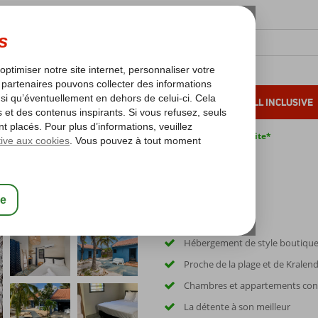
OLEIL D'HIVER
VACANCES AU SOLEIL
ALL INCLUSIVE
s bas*
Pas de surcharge carburant
Annulation gratuite*
Hébergement de style boutiqu
Proche de la plage et de Kralend
Chambres et appartements con
La détente à son meilleur