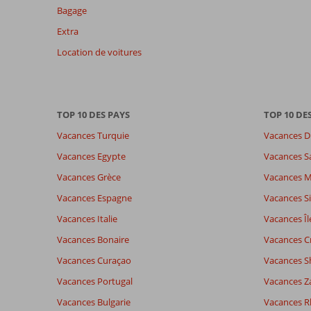
la
Bagage
pertinence
Extra
des
avis
Location de voitures
présentés.
En
savoir
plus
TOP 10 DES PAYS
TOP 10 DE
sur
nos
Vacances Turquie
Vacances D
avis.
Vacances Egypte
Vacances S
Vacances Grèce
Vacances 
Note totale
Distribution des votes
8,2
Impression générale
8,2
Manger
Vacances Espagne
Vacances Si
Basé sur:
Emplacement
8,2
Chambr
54
Vacances Italie
Vacances Îl
Très bon
Service
7,6
Enfants
commentaires
Qualité-prix
8,0
Qualité-
Vacances Bonaire
Vacances C
Vacances Curaçao
Vacances S
Vacances Portugal
Vacances Z
Expériences
Langue
de nos
Français (0)
Vacances Bulgarie
Vacances 
clients