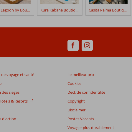
Pink Lagoon by Boutique Bonaire Unique Resorts
Kura Kabana Boutique Resort
Casita Palma Boutique Resort
de voyage et santé
Le meilleur prix
e
Cookies
 des sièges
Décl. de confidentilité
otels & Resorts
Copyright
Disclaimer
 d'action
Postes Vacants
Voyager plus durablement