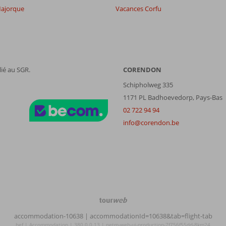
ajorque
Vacances Corfu
ié au SGR.
CORENDON
Schipholweg 335
1171 PL Badhoevedorp, Pays-Bas
02 722 94 94
info@corendon.be
TourWeb
©
accommodation-10638
| accommodationId=10638&tab=flight-tab
NetMatch
bef | Accommodation | 380.0.0.13 | netm-web-ui-production-7f756f55dd-8km24