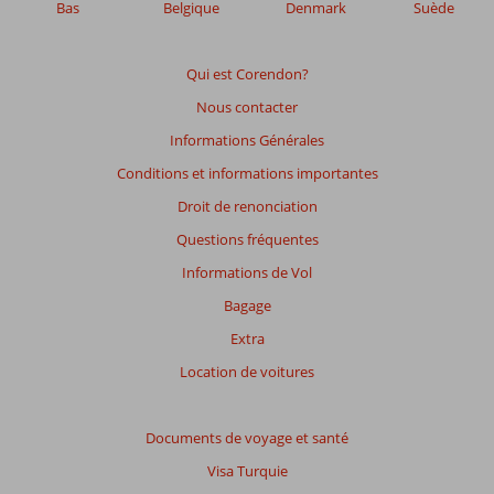
de
Bas
Belgique
Denmark
Suède
garantir
la
pertinence
Qui est Corendon?
des
Nous contacter
avis
présentés.
Informations Générales
En
Conditions et informations importantes
savoir
plus
Droit de renonciation
sur
Questions fréquentes
nos
avis.
Informations de Vol
Bagage
Extra
Location de voitures
Documents de voyage et santé
Visa Turquie