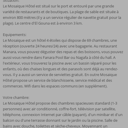
Situation:
Le Mosaique Hôtel est situé sur le port et entouré par une grande
variété de restaurants et de boutiques. La plage de sable est située à
environ 800 mètres (il y a un service régulier de navette gratuit pour la
plage). Le centre d'El Gouna est à environ 3 km.
Equipements:
Le Mosaique est un hôtel 4 étoiles qui dispose de 69 chambres, une
réception (ouverte 24 heures/24) avec une bagagerie. Au restaurant
Manara, vous pouvez déguster des repas et des boissons, vous pouvez
aussi vous rendre dans Fanara Pool Bar ou Nagafa à côté du hall. A
l'extérieur, vous trouverez la piscine avec un bassin séparé pour les
enfants, où des chaises longues et des parasols sont déjà au rendez-
vous. Il y a aussi un service de serviettes gratuit. En outre Mosaique
Hôtel propose un service de blanchisserie, service médical et des
commerces. Wifi dans les espaces communs (en supplément).
Votre chambre:
Le Mosaique Hôtel propose des chambres spacieuses standard (1-3
personnes) avec air conditionné, coffre-fort, télévision par satellite,
téléphone, connexion Internet par câble (payant), d'un minibar et d'un
balcon ou d'une terrasse donnant sur le jardin ou la piscine. Salle de
bains avec douche, toilettes et sèche-cheveux. Moyennant un