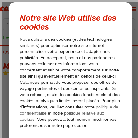
Les garanties de vacances
Egypte
Accueil
Mer Rouge
Hurghada
El Gouna
Mosaique Hotel
Mosaique Hotel
Demi-pension
-
Hôtel