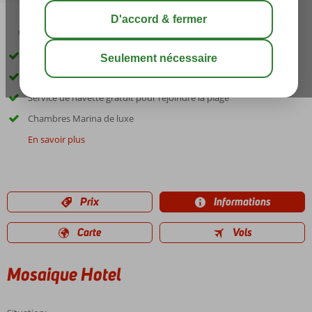
04:50
00:30
août 34°
C
share
sauver
Hôtel respectueux de l'environnement
Style arabe avec tournure marocaine
Service de navette gratuit pour rejoindre la plage
Chambres Marina de luxe
En savoir plus
Prix
Informations
Carte
Vols
Mosaique Hotel