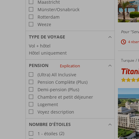
Maastricht
Münster/Osnabrück
Rotterdam
Weeze
Pour “Serv
TYPE DE VOYAGE
4 rése
Vol + hôtel
Hôtel uniquement
Turquie
Titanic Deluxe Golf Belek
Accueil
PENSION
Explication
Titan
(Ultra) All Inclusive
Pension Complète (Plus)
Demi-pension (Plus)
Chambre et petit déjeuner
Logement
Voyez description
NOMBRE D'ÉTOILES
(2)
1 - étoiles