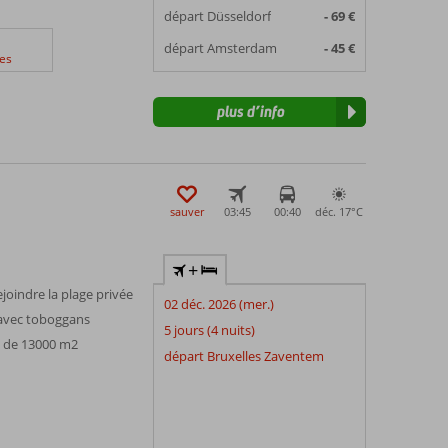
départ Düsseldorf
- 69 €
départ Amsterdam
- 45 €
es
plus d’info
sauver
03:45
00:40
déc. 17°
C
+
joindre la plage privée
02 déc. 2026 (mer.)
 avec toboggans
5 jours (4 nuits)
a de 13000 m2
départ Bruxelles Zaventem