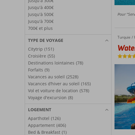
Jusqu'à 300€
Jusqu'à 400€
Pour “Serv
Jusqu'à 500€
Jusqu'à 700€
700€ et plus
Turquie
Water S
Accueil
TYPE DE VOYAGE
Water
Citytrip
(151)
Croisière
(55)
Destinations lointaines
(78)
Forfaits
(9)
Vacances au soleil
(2528)
Vacances d’hiver au soleil
(165)
Vol et voiture de location
(578)
Voyage d'excursion
(8)
LOGEMENT
Aparthotel
(126)
Appartement
(406)
Bed & Breakfast
(1)