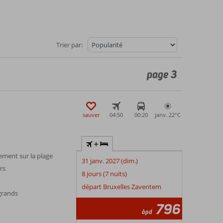
Trier par:
page 3
sauver
04:50
00:20
janv. 22°
C
+
ement sur la plage
31 janv. 2027 (dim.)
rs
8 jours (7 nuits)
départ Bruxelles Zaventem
 grands
796
àpd