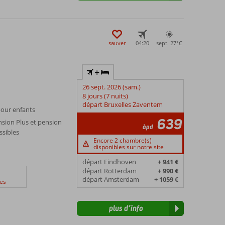
sauver
04:20
sept. 27°
C
+
26 sept. 2026 (sam.)
8 jours (7 nuits)
départ Bruxelles Zaventem
 pour enfants
639
sion Plus et pension
àpd
sibles
Encore 2 chambre(s)
disponibles sur notre site
départ Eindhoven
+ 941 €
départ Rotterdam
+ 990 €
départ Amsterdam
+ 1059 €
es
plus d’info