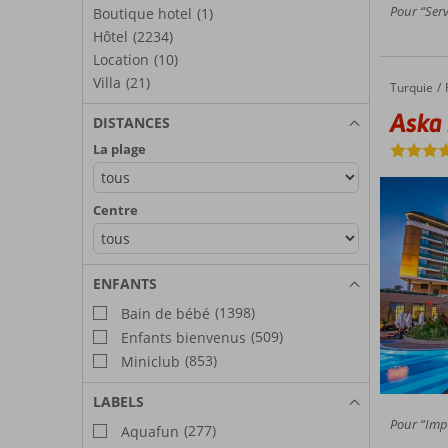
Pour “Serv
Boutique hotel
(1)
Hôtel
(2234)
Location
(10)
Villa
(21)
Turquie
Aska Lara Resort & Spa
Accueil
Aska 
DISTANCES
La plage
Centre
ENFANTS
(1398)
Bain de bébé
(509)
Enfants bienvenus
(853)
Miniclub
LABELS
Pour “Impr
(277)
Aquafun