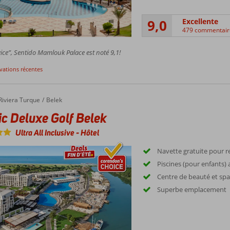
9,0
Excellente
479 commentair
ice”, Sentido Mamlouk Palace est noté 9,1!
rvations récentes
Riviera Turque
Belek
ic Deluxe Golf Belek
Ultra All Inclusive
-
Hôtel
Navette gratuite pour re
Piscines (pour enfants)
Centre de beauté et sp
Superbe emplacement