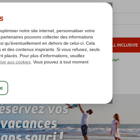
OLEIL D'HIVER
VACANCES AU SOLEIL
ALL INCLUSIVE
s bas*
Pas de surcharge carburant
Annulation gratuite*
aranties
ties