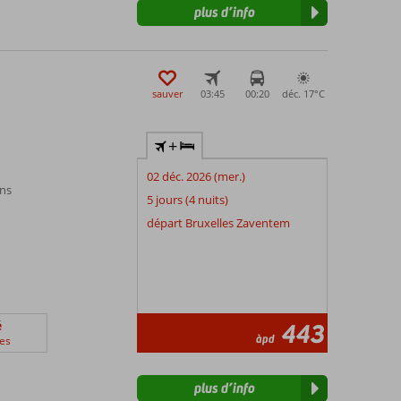
plus d’info
sauver
03:45
00:20
déc. 17°
C
+
02 déc. 2026 (mer.)
ns
5 jours (4 nuits)
départ Bruxelles Zaventem
é
443
àpd
es
plus d’info