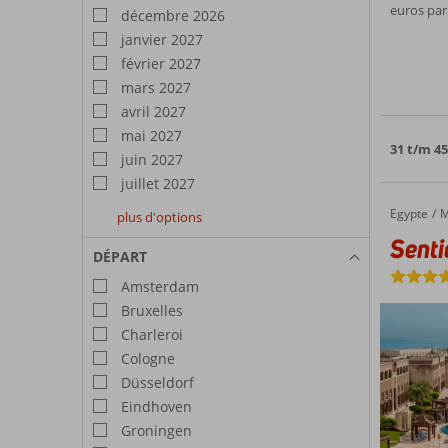
euros par
décembre 2026
janvier 2027
février 2027
mars 2027
avril 2027
mai 2027
31 t/m 45
juin 2027
juillet 2027
Egypte
Sentido Mamlouk Palace
Accueil
M
plus d'options
août
septembre
octobre
Sent
2027
2027
2027
DÉPART
Amsterdam
Bruxelles
Charleroi
Cologne
Düsseldorf
Eindhoven
Groningen