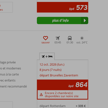
é
573
àpd
es
plus d’info
sauver
03:45
01:30
oct. 24°
C
+
lage privée
12 oct. 2026 (lun.)
ses et modernes
8 jours (7 nuits)
nus à la carte
départ Bruxelles Zaventem
avec enfants
864
àpd
ivement recommandé
Encore 2 chambre(s)
disponibles sur notre site
départ Rotterdam
+ 335 €