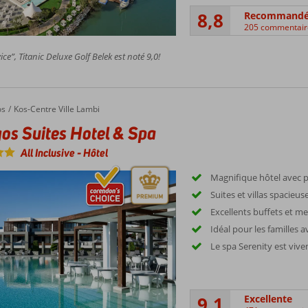
8,8
Recommand
205 commentair
ce”, Titanic Deluxe Golf Belek est noté 9,0!
os
Kos-Centre Ville Lambi
os Suites Hotel & Spa
All Inclusive
-
Hôtel
Magnifique hôtel avec p
Suites et villas spacieu
Excellents buffets et me
Idéal pour les familles 
Le spa Serenity est v
9,1
Excellente