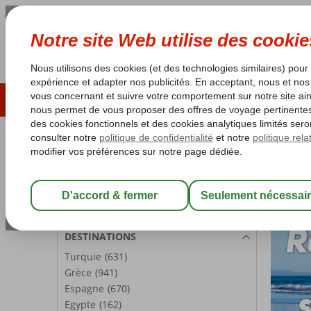
ÉTÉ 2026
LAST MINUTES
S
Les garanties de vacances
Garantie du prix le plu
PARTICIPANTS
Accueil
G
Chambre 1:
2 Personnes
Garan
Modifier les participants
DESTINATIONS
Turquie
(631)
Grèce
(941)
Espagne
(670)
Egypte
(162)