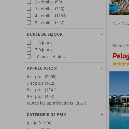
(99)
2 - étoiles
(720)
3 - étoiles
(1134)
4 - étoiles
(742)
5 - étoiles
Pour “Servi
DURÉE DE SÉJOUR
1-6 jours
Grèce
Pelagos Suites Hotel & Spa
Accueil
K
7-9 jours
Pelag
10 jours et plus
APPRÉCIATION
6 et plus
(2009)
7 et plus
(1929)
8 et plus
(1541)
9 et plus
(424)
toutes les appréciations
(2027)
CATÉGORIE DE PRIX
Jusqu'à 200€