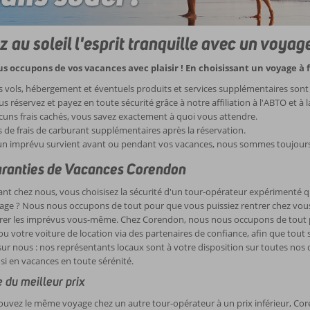
z au soleil l'esprit tranquille avec un voyag
 occupons de vos vacances avec plaisir ! En choisissant un voyage à f
 vols, hébergement et éventuels produits et services supplémentaires sont r
s réservez et payez en toute sécurité grâce à notre affiliation à l'ABTO et à l
uns frais cachés, vous savez exactement à quoi vous attendre.
 de frais de carburant supplémentaires après la réservation.
 un imprévu survient avant ou pendant vos vacances, nous sommes toujours 
ranties de Vacances Corendon
ant chez nous, vous choisisez la sécurité d'un tour-opérateur expérimenté q
age ? Nous nous occupons de tout pour que vous puissiez rentrer chez vous l
rer les imprévus vous-même. Chez Corendon, nous nous occupons de tout po
 ou votre voiture de location via des partenaires de confiance, afin que tou
ur nous : nos représentants locaux sont à votre disposition sur toutes nos 
si en vacances en toute sérénité.
 du meilleur prix
rouvez le même voyage chez un autre tour-opérateur à un prix inférieur, C