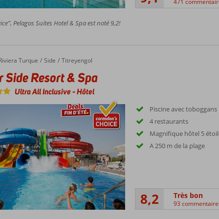
471 commentair
ice”, Pelagos Suites Hotel & Spa est noté 9,2!
ide Resort & Spa
Riviera Turque
Side
Titreyengol
 Side Resort & Spa
Ultra All Inclusive
-
Hôtel
Piscine avec toboggans
4 restaurants
Magnifique hôtel 5 étoi
A 250 m de la plage
8,2
Très bon
93 commentaire