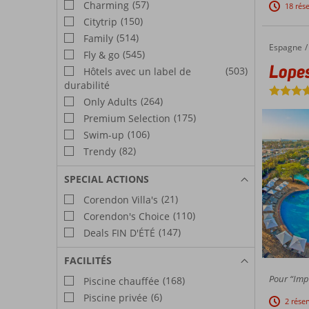
(57)
Charming
18 rés
(150)
Citytrip
(514)
Family
Espagne
Lopesan Baobab Resort
Accueil
(545)
Fly & go
Lope
(503)
Hôtels avec un label de
durabilité
(264)
Only Adults
(175)
Premium Selection
(106)
Swim-up
(82)
Trendy
SPECIAL ACTIONS
(21)
Corendon Villa's
(110)
Corendon's Choice
(147)
Deals FIN D'ÉTÉ
FACILITÉS
Pour “Impr
(168)
Piscine chauffée
(6)
Piscine privée
2 rése