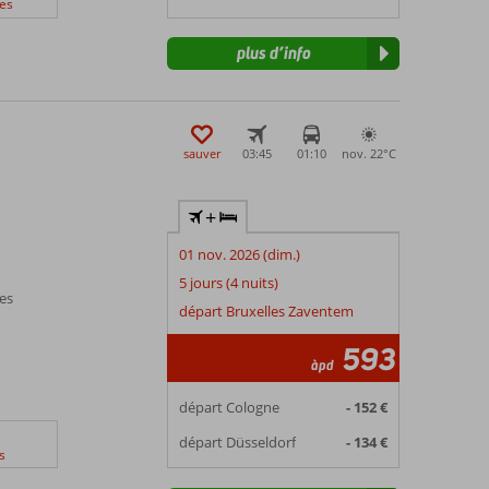
es
plus d’info
sauver
03:45
01:10
nov. 22°
C
+
01 nov. 2026 (dim.)
5 jours (4 nuits)
les
départ Bruxelles Zaventem
593
àpd
départ Cologne
- 152 €
départ Düsseldorf
- 134 €
s