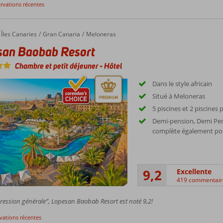
ervations récentes
Îles Canaries
Gran Canaria
Meloneras
san Baobab Resort
Chambre et petit déjeuner
-
Hôtel
Dans le style africain
Situé à Meloneras
5 piscines et 2 piscines
Demi-pension, Demi Pen
complète également pos
9,2
Excellente
419 commentair
ession générale”, Lopesan Baobab Resort est noté 9,2!
rvations récentes