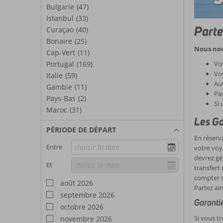
Bulgarie
(47)
Istanbul
(33)
Parte
Curaçao
(40)
Bonaire
(25)
Nous nous
Cap-Vert
(11)
Portugal
(169)
Vos
Vou
Italie
(59)
Auc
Gambie
(11)
Pas
Pays-Bas
(2)
Si
Maroc
(31)
Les Ga
PÉRIODE DE DÉPART
En réserv
Entre
votre voy
devrez gé
Et
transfert
compter s
août 2026
Partez ain
septembre 2026
Garantie
octobre 2026
Si vous t
novembre 2026