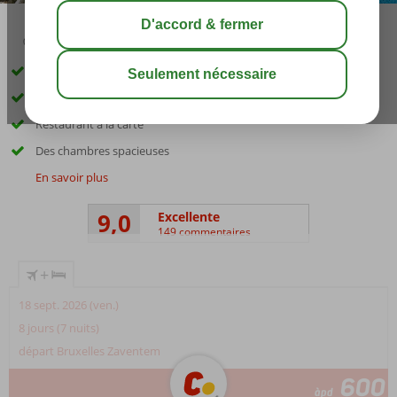
03:15
août 30°
C
share
sauver
Complexe familial accueillant
Emplacement calme dans la ville de Petra
Restaurant à la carte
Des chambres spacieuses
En savoir plus
9,0
Excellente
149 commentaires
+
18 sept. 2026 (ven.)
8 jours (7 nuits)
départ Bruxelles Zaventem
600
àpd