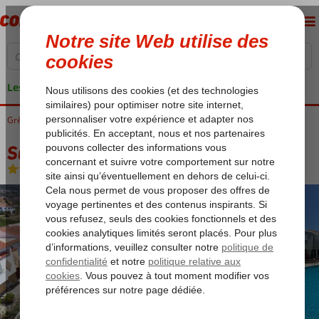
Les garanties de vacances
Grèce
Accueil
Lesbos
Petra
Sunset Hotel Lesbos
Sunset Hotel Lesbos
Logement
-
Hôtel