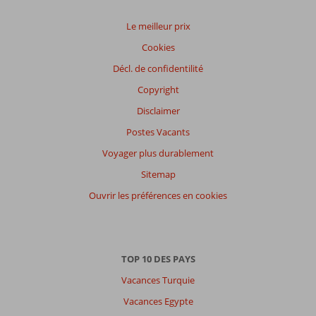
Service
9,1
Enfants
7,4
Qualité-prix
8,8
Qualité-wifi
7,8
Le meilleur prix
Cookies
Expériences
Décl. de confidentilité
de
nos
Copyright
clients
Langue
Disclaimer
Français (0)
Postes Vacants
Filtrer
Voyager plus durablement
par
Sitemap
participants
Ouvrir les préférences en cookies
Tous
Trier
par
datum (nieuw > oud)
TOP 10 DES PAYS
Vacances Turquie
Il
Vacances Egypte
n'y