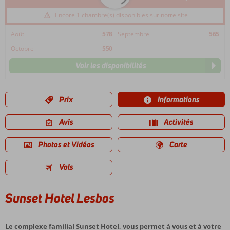
Encore 1 chambre(s) disponibles sur notre site
Août
578
Septembre
565
Octobre
550
Voir les disponibilités
Prix
Informations
Avis
Activités
Photos et Vidéos
Carte
Vols
Sunset Hotel Lesbos
Le complexe familial Sunset Hotel, vous permet à vous et à votre