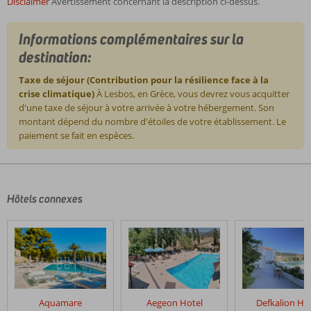
Disclaimer
Avertissement concernant la description ci-dessus.
Informations complémentaires sur la
destination:
Taxe de séjour (Contribution pour la résilience face à la
crise climatique)
À Lesbos, en Grèce, vous devrez vous acquitter
d'une taxe de séjour à votre arrivée à votre hébergement. Son
montant dépend du nombre d'étoiles de votre établissement. Le
paiement se fait en espèces.
Les
commentaires
sont
écrits
Hôtels connexes
par
nos
clients
après
leur
séjour
dans
Aquamare
Aegeon Hotel
Defkalion Ho
Sunset