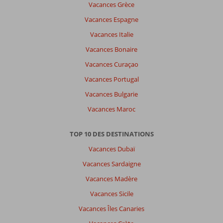
Vacances Grèce
a
pas
Vacances Espagne
de
Vacances Italie
commentaires
en
Vacances Bonaire
français,
Vacances Curaçao
choisissez
une
Vacances Portugal
autre
Vacances Bulgarie
langue
ici
Vacances Maroc
TOP 10 DES DESTINATIONS
Vacances Dubaï
Vacances Sardaigne
Vacances Madère
Vacances Sicile
Vacances Îles Canaries