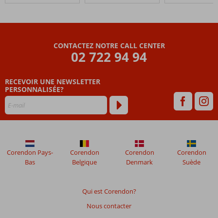
Hotel
Lesbos
Les
CONTACTEZ NOTRE CALL CENTER
avis
02 722 94 94
datant
de
RECEVOIR UNE NEWSLETTER
plus
PERSONNALISÉE?
de
48
mois
ne
sont
plus
affichés
Corendon Pays-
Corendon
Corendon
Corendon
afin
Bas
Belgique
Denmark
Suède
de
garantir
la
Qui est Corendon?
pertinence
Nous contacter
des