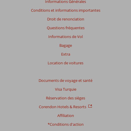
avis
Informations Générales
présentés.
Conditions et informations importantes
En
savoir
Droit de renonciation
plus
Questions fréquentes
sur
nos
Informations de Vol
avis.
Bagage
Extra
Note
totale
Location de voitures
Basé
sur:
Documents de voyage et santé
149
Visa Turquie
commentaires
Réservation des sièges
Corendon Hotels & Resorts
Distribution
Affiliation
des votes
Impression générale
9,0
Manger
8,5
*Conditions d'action
Emplacement
8,6
Chambres
8,1