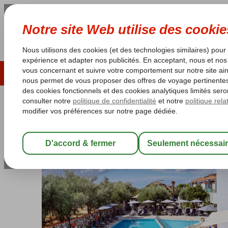
ÉTÉ 2026
LAST MINUTES
S
Les garanties de vacances
Garantie du prix le plu
Grèce
Accueil
Lesbos
Petra
Sunset Hotel Lesbos
Sunset Hotel Lesbos
Logement
-
Hôtel