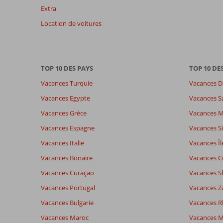
Extra
avis
présentés.
Location de voitures
En
savoir
plus
sur
TOP 10 DES PAYS
TOP 10 DE
nos
avis.
Vacances Turquie
Vacances D
Vacances Egypte
Vacances S
Note totale
Distribution des votes
9,0
Vacances Grèce
Vacances 
Impression générale
9,0
Manger
Basé sur:
Emplacement
8,6
Chambr
Vacances Espagne
Vacances Si
149
Excellente
Service
9,1
Enfants
commentaires
Vacances Italie
Vacances Îl
Qualité-prix
8,8
Qualité-
Vacances Bonaire
Vacances C
Vacances Curaçao
Vacances S
Expériences
Langue
Vacances Portugal
Vacances Z
de nos
Français (0)
clients
Vacances Bulgarie
Vacances 
Vacances Maroc
Vacances M
Il