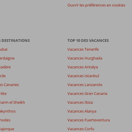
Ouvrir les préférences en cookies
S DESTINATIONS
TOP 10 DES VACANCES
ubaï
Vacances Tenerife
ardaigne
Vacances Hurghada
Madère
Vacances Antalya
8,5
es
8,1
cile
Vacances Istanbul
7,4
es Canaries
Vacances Lanzarote
wifi
7,8
rète
Vacances Gran Canaria
harm el Sheikh
Vacances Ibiza
Filtrer par participants
Trier par
akynthos
Vacances Alanya
Tous
datum (nieuw > oud)
Rhodes
Vacances Fuerteventura
ajorque
Vacances Corfu