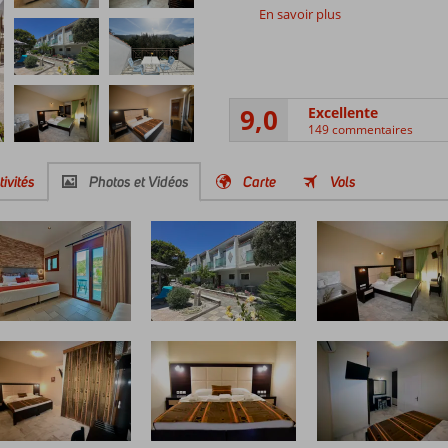
En savoir plus
9,0
Excellente
149 commentaires
tivités
Photos et Vidéos
Carte
Vols