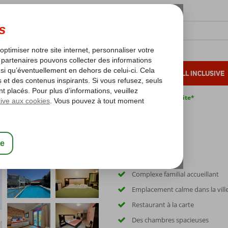
OLEIL D'HIVER
VACANCES AU SOLEIL
ALL INCLUSIVE
s bas*
Pas de surcharge carburant
Annulation gratuite*
Complexe familial accueillant
Emplacement calme dans la vill
Restaurant à la carte
Des chambres spacieuses