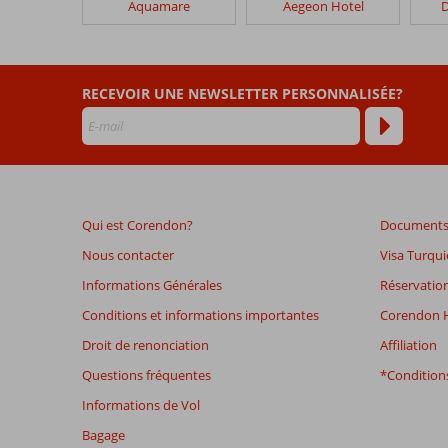
Aquamare
Aegeon Hotel
D
Sunset
Hotel
Lesbos
RECEVOIR UNE NEWSLETTER PERSONNALISÉE?
Les
avis
datant
de
plus
de
Qui est Corendon?
Documents 
48
mois
Nous contacter
Visa Turqui
ne
Informations Générales
Réservation
sont
plus
Conditions et informations importantes
Corendon H
affichés
Droit de renonciation
Affiliation
afin
de
Questions fréquentes
*Conditions
garantir
Informations de Vol
la
pertinence
Bagage
des