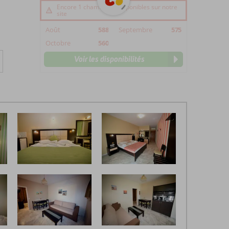
Encore 1 chambre(s) disponibles sur notre
site
Août
588
Septembre
575
Octobre
560
Voir les disponibilités