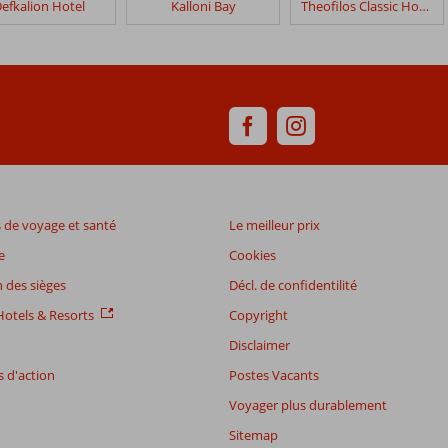
efkalion Hotel
Kalloni Bay
Theofilos Classic Hotel
de voyage et santé
Le meilleur prix
e
Cookies
 des sièges
Décl. de confidentilité
otels & Resorts
Copyright
Disclaimer
 d'action
Postes Vacants
Voyager plus durablement
Sitemap