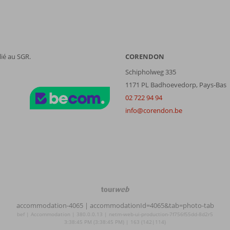
ié au SGR.
CORENDON
Schipholweg 335
1171 PL Badhoevedorp, Pays-Bas
02 722 94 94
info@corendon.be
TourWeb
©
accommodation-4065
| accommodationId=4065&tab=photo-tab
NetMatch
bef | Accommodation | 380.0.0.13 | netm-web-ui-production-7f756f55dd-8d2r5
3:38:45 PM (3:38:45 PM) | 163 (142|114)