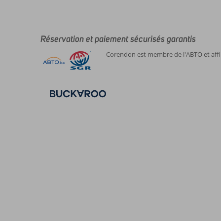
n'y
a
pas
de
Réservation et paiement sécurisés garantis
commentaires
Corendon est membre de l'ABTO et affil
en
français,
choisissez
une
autre
langue
ici