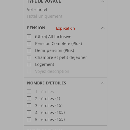
TYPE DE VOYAGE
Vol + hôtel
Hôtel uniquement
PENSION
Explication
(Ultra) All Inclusive
Pension Complète (Plus)
Demi-pension (Plus)
Chambre et petit déjeuner
Logement
Voyez description
NOMBRE D'ÉTOILES
1 - étoiles
(1)
2 - étoiles
(15)
3 - étoiles
(105)
4 - étoiles
(155)
5 - étoiles