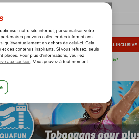
OLEIL D'HIVER
VACANCES AU SOLEIL
ALL INCLUSIVE
s bas*
Pas de surcharge carburant
Annulation gratuite*
Aquafun