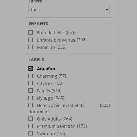
Centre
ENFANTS
(253)
Bain de bébé
(202)
Enfants bienvenus
(235)
Miniclub
LABELS
Aquafun
(57)
Charming
(150)
Citytrip
(514)
Family
(545)
Fly & go
(503)
Hôtels avec un label de
durabilité
(264)
Only Adults
(173)
Premium Selection
(105)
Swim-up