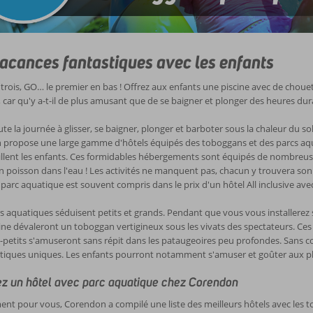
acances fantastiques avec les enfants
 trois, GO… le premier en bas ! Offrez aux enfants une piscine avec de chouet
 car qu'y a-t-il de plus amusant que de se baigner et plonger des heures dura
te la journée à glisser, se baigner, plonger et barboter sous la chaleur du sol
propose une large gamme d'hôtels équipés des toboggans et des parcs aquat
illent les enfants. Ces formidables hébergements sont équipés de nombreuses
poisson dans l'eau ! Les activités ne manquent pas, chacun y trouvera son
 parc aquatique est souvent compris dans le prix d'un hôtel All inclusive ave
irs aquatiques séduisent petits et grands. Pendant que vous vous installere
ine dévaleront un toboggan vertigineux sous les vivats des spectateurs. Ce
t-petits s'amuseront sans répit dans les pataugeoires peu profondes. Sans 
tiques uniques. Les enfants pourront notamment s'amuser et goûter aux plai
z un hôtel avec parc aquatique chez Corendon
ent pour vous, Corendon a compilé une liste des meilleurs hôtels avec les to