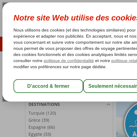
ÉTÉ 2026
LAST MINUTES
S
Les garanties de vacances
Garantie du prix le plu
PARTICIPANTS
Accueil
Chambre 1:
2 Personnes
Modifier les participants
DESTINATIONS
Turquie
(120)
Grèce
(39)
Espagne
(66)
Egypte
(33)