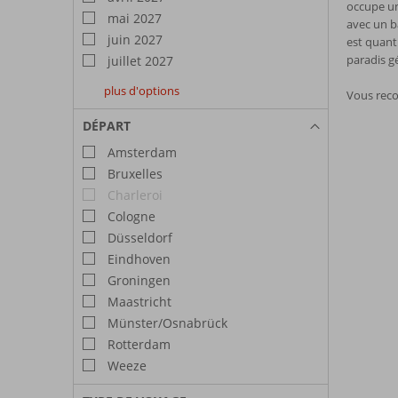
occupe une
mai 2027
avec un b
juin 2027
est quant
paradis g
juillet 2027
plus d'options
Vous reco
août
septembre
octobre
2027
2027
2027
DÉPART
Amsterdam
Bruxelles
Charleroi
Cologne
Düsseldorf
Eindhoven
Groningen
Maastricht
Münster/Osnabrück
Rotterdam
Weeze