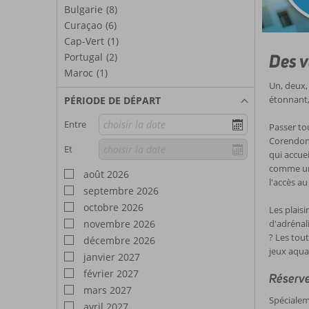
Bulgarie
(8)
Curaçao
(6)
Cap-Vert
(1)
Des v
Portugal
(2)
Maroc
(1)
Un, deux,
étonnant,
PÉRIODE DE DÉPART
Entre
Passer tou
Corendon 
Et
qui accue
comme un 
août 2026
l'accès au
septembre 2026
octobre 2026
Les plais
novembre 2026
d'adrénal
? Les tou
décembre 2026
jeux aqua
janvier 2027
février 2027
Réserve
mars 2027
Spécialem
avril 2027