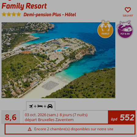
piscines
Family Resort
avec
Demi-pension Plus
-
Hôtel
toboggans
sauver
Late
Check-
Out*
Voiture
+
+
de
Recommandé
location
8,6
03 oct. 2026 (sam.)
8 jours (7 nuits)
552
184
àpd
incluse
départ Bruxelles Zaventem
commentaires
L'ultime
Encore 2 chambre(s) disponibles sur notre site
resort