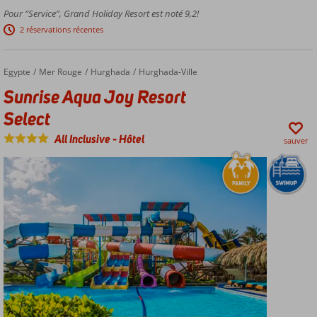
confortables
Pour “Service”, Grand Holiday Resort est noté 9,2!
2 réservations récentes
Egypte
Sunrise Aqua Joy Resort Select
Accueil
Mer Rouge
Hurghada
Hurghada-Ville
Sunrise Aqua Joy Resort
Select
All Inclusive
-
Hôtel
sauver