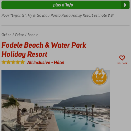
familial
plus d’info
Différents
Pour “Enfants”, Fly & Go Blau Punta Reina Family Resort est noté 8,9!
clubs
pour
enfants
de 2 à 17
Grèce
Fodele Beach & Water Park Holiday Resort
Accueil
Crète
Fodele
ans
Fodele Beach & Water Park
Parc
Holiday Resort
aquatique
avec
All Inclusive
-
Hôtel
sauver
toboggans
Appartements
spacieux