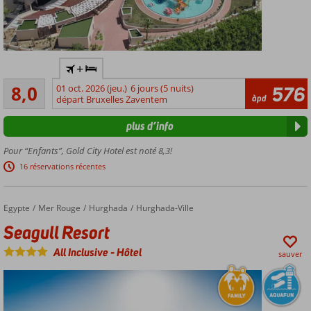
Vue
+
imprenable
Très bon
sur la mer
8,0
01 oct. 2026 (jeu.)
6 jours (5 nuits)
576
301
àpd
et les
départ Bruxelles Zaventem
commentaires
environs
plus d’info
Parc
aquatique
Pour “Enfants”, Gold City Hotel est noté 8,3!
avec 21
16 réservations récentes
toboggans
Service
de
Egypte
Seagull Resort
Accueil
Mer Rouge
Hurghada
Hurghada-Ville
navette
Seagull Resort
gratuit
pour
All Inclusive
-
Hôtel
sauver
rejoindre
la plage
Plusieurs
restaurants