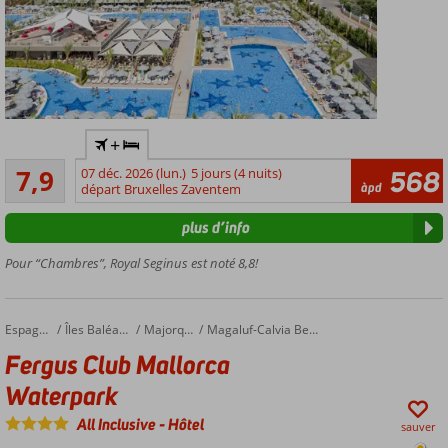
Nouvel
+
hôtel
Bon
familial
7,9
07 déc. 2026 (lun.)
5 jours (4 nuits)
568
138
àpd
à la
départ Bruxelles Zaventem
commentaires
plage
plus d’info
Parc
aquatique
Pour “Chambres”, Royal Seginus est noté 8,8!
et luna
parc
Plusieurs
Fergus Club Mallorca Waterpark
Accueil
Espagne
Îles Baléares
Majorque
Magaluf-Calvia Beach
restaurants
Fergus Club Mallorca
et bars
Chambres
Waterpark
spacieuses
All Inclusive
-
Hôtel
sauver