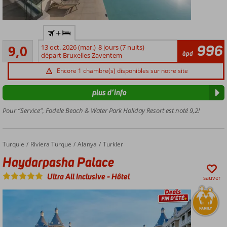
Situé
+
directement
Excellente
sur la plage
996
9,0
13 oct. 2026 (mar.)
8 jours (7 nuits)
66
àpd
de sable
départ Bruxelles Zaventem
commentaires
Parc
Encore 1 chambre(s) disponibles sur notre site
aquatique
avec 7
plus d’info
toboggans
Pour “Service”, Fodele Beach & Water Park Holiday Resort est noté 9,2!
Mini-
club et
mini-
disco
Turquie
Haydarpasha Palace
Accueil
Riviera Turque
Alanya
Turkler
pour
Haydarpasha Palace
les
enfants
Ultra All Inclusive
-
Hôtel
sauver
À
environ
3 km
du
centre