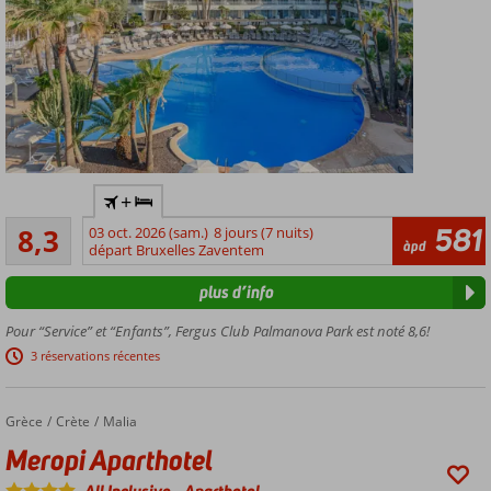
Hôtel
+
familial
Très bon
confortable
581
8,3
03 oct. 2026 (sam.)
8 jours (7 nuits)
646
àpd
et excellent
départ Bruxelles Zaventem
commentaires
2 belles
plus d’info
plages de
sable
Pour “Service” et “Enfants”, Fergus Club Palmanova Park est noté 8,6!
accessibles
3 réservations récentes
à pied
Près d'un
agréable
Grèce
Meropi Aparthotel
Accueil
Crète
Malia
boulevard
Meropi Aparthotel
Profitez
du Tout