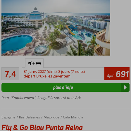
Dans le
+
centre
Suffisante/bon
de
7,4
31 janv. 2027 (dim.)
8 jours (7 nuits)
691
234
àpd
Sakkala
départ Bruxelles Zaventem
commentaires
Pour les
plus d’info
familles, les
couples et
Pour “Emplacement”, Seagull Resort est noté 8,5!
les
célibataires
Directement
Espagne
Fly & Go Blau Punta Reina Family Resort
Accueil
Îles Baléares
Majorque
Cala Mandia
sur la plage
Fly & Go Blau Punta Reina
Plusieurs