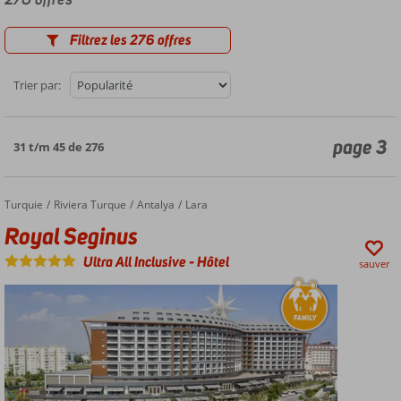
Filtrez les 276 offres
Trier par:
page 3
31 t/m 45 de 276
Turquie
Royal Seginus
Accueil
Riviera Turque
Antalya
Lara
Royal Seginus
Ultra All Inclusive
-
Hôtel
sauver