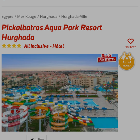
Malia
Chambres
confortables
Egypte
Pickalbatros Aqua Park Resort Hurghada
Accueil
Mer Rouge
Hurghada
Hurghada-Ville
Nouveau
Pickalbatros Aqua Park Resort
parc
Hurghada
aquatique
!
All Inclusive
-
Hôtel
sauver
A
+