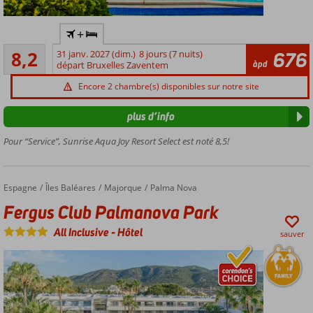
Au centre
+
d'Hurghada
Très bon
8,2
31 janv. 2027 (dim.)
8 jours (7 nuits)
676
Directement
206
àpd
départ Bruxelles Zaventem
sur la plage
commentaires
5
Encore 2 chambre(s) disponibles sur notre site
piscines
plus d’info
Parc
aquatique
Pour “Service”, Sunrise Aqua Joy Resort Select est noté 8,5!
avec 6
toboggans
Détendez
Espagne
Fergus Club Palmanova Park
Accueil
Îles Baléares
Majorque
Palma Nova
vous au
centre
Fergus Club Palmanova Park
Spa
All Inclusive
-
Hôtel
sauver