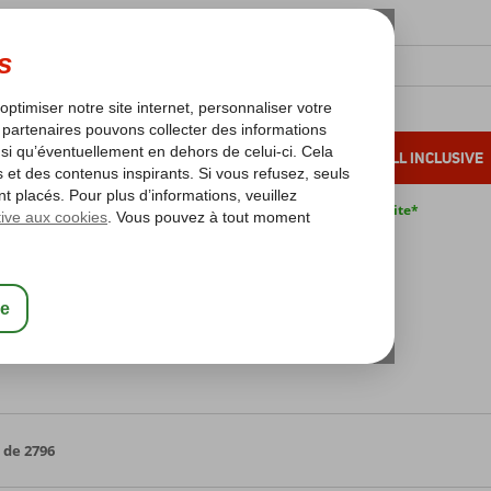
OLEIL D'HIVER
VACANCES AU SOLEIL
ALL INCLUSIVE
s bas*
Pas de surcharge carburant
Annulation gratuite*
orendon - Vacances en avion à prix avantageux
es
fres
 de 2796