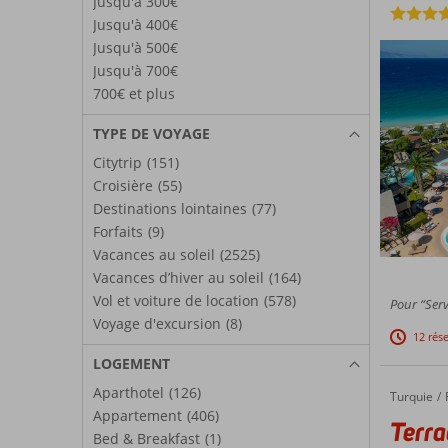
Jusqu'à 300€
Jusqu'à 400€
Jusqu'à 500€
Jusqu'à 700€
700€ et plus
TYPE DE VOYAGE
Citytrip
(151)
Croisière
(55)
Destinations lointaines
(77)
Forfaits
(9)
Vacances au soleil
(2525)
Vacances d’hiver au soleil
(164)
Vol et voiture de location
(578)
Pour “Serv
Voyage d'excursion
(8)
12 rés
LOGEMENT
Aparthotel
(126)
Turquie
Terrace Elite Resort
Accueil
Appartement
(406)
Terra
Bed & Breakfast
(1)