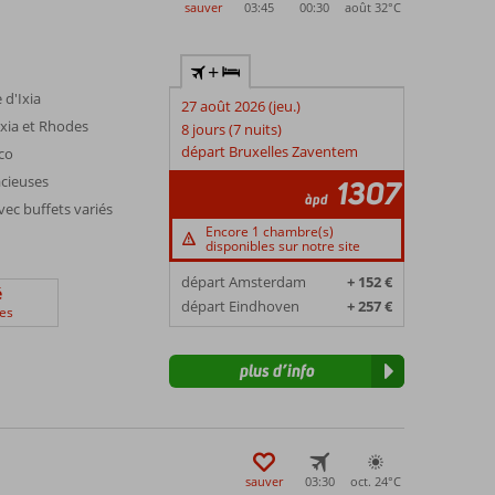
sauver
03:45
00:30
août 32°
C
+
 d'Ixia
27 août 2026 (jeu.)
Ixia et Rhodes
8 jours (7 nuits)
départ Bruxelles Zaventem
sco
acieuses
1307
àpd
ec buffets variés
Encore 1 chambre(s)
disponibles sur notre site
départ Amsterdam
+ 152 €
é
départ Eindhoven
+ 257 €
es
plus d’info
sauver
03:30
oct. 24°
C