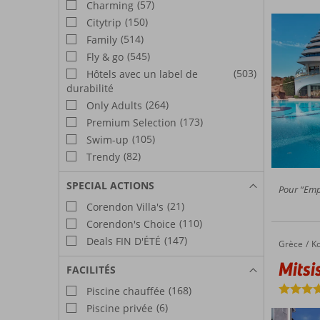
(57)
Charming
(150)
Citytrip
(514)
Family
(545)
Fly & go
(503)
Hôtels avec un label de
durabilité
(264)
Only Adults
(173)
Premium Selection
(105)
Swim-up
(82)
Trendy
SPECIAL ACTIONS
Pour “Empl
(21)
Corendon Villa's
(110)
Corendon's Choice
(147)
Deals FIN D'ÉTÉ
Grèce
Mitsis 
Accueil
K
Mitsi
FACILITÉS
(168)
Piscine chauffée
(6)
Piscine privée