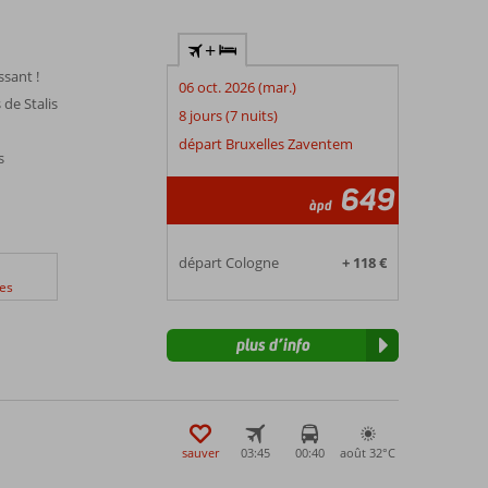
+
sant !
06 oct. 2026 (mar.)
de Stalis
8 jours (7 nuits)
départ Bruxelles Zaventem
s
649
àpd
départ Cologne
+ 118 €
es
plus d’info
sauver
03:45
00:40
août 32°
C