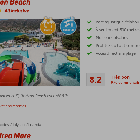
zon Beach
All Inclusive
Parc aquatique éclabous
À seulement 500 mètres 
Plusieurs piscines
Profitez du tout compri
Accès direct à la plage
8,2
Très bon
976 commentair
lacement”, Horizon Beach est noté 8,7!
rvations récentes
a Mare
hodes
Ialyssos/Trianda
drea Mare