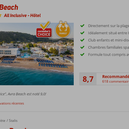
 Beach
All Inclusive
-
Hôtel
Directement sur la plage
Idéalement situé entre 
Club enfants et mini-di
Chambres familiales sp
Formule tout compris av
8,7
Recommand
618 commentair
ice”, Avra Beach est noté 9,0!
rvations récentes
 Beach
rète
Stalis