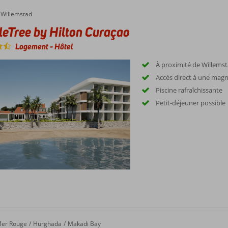
ree by Hilton Curaçao
Willemstad
eTree by Hilton Curaçao
Logement
-
Hôtel
À proximité de Willems
Accès direct à une magn
Piscine rafraîchissante
Petit-déjeuner possible
er Rouge
Hurghada
Makadi Bay