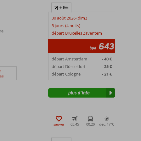
+
30 août 2026 (dim.)
5 jours (4 nuits)
re
départ Bruxelles Zaventem
643
àpd
départ Amsterdam
- 40 €
départ Düsseldorf
- 25 €
é
départ Cologne
- 21 €
es
plus d’info
sauver
03:45
00:20
déc. 17°
C