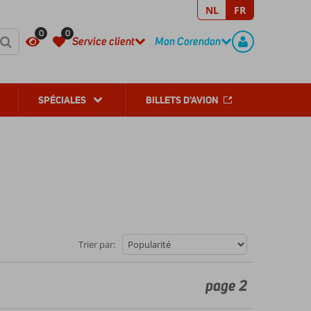
NL
FR
REGISTER
CONTACT
0
0
Service client
Mon Corendon
SPÉCIALES
BILLETS D'AVION
Trier par:
page 2