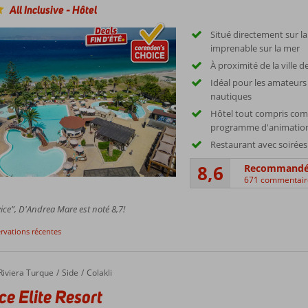
All Inclusive
-
Hôtel
Situé directement sur l
imprenable sur la mer
À proximité de la ville 
Idéal pour les amateurs 
nautiques
Hôtel tout compris com
programme d'animation
Restaurant avec soirée
8,6
Recommand
671 commentair
ice”, D'Andrea Mare est noté 8,7!
ervations récentes
Riviera Turque
Side
Colakli
ce Elite Resort