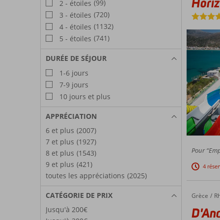
Hori
(99)
2 - étoiles
(720)
3 - étoiles
(1132)
4 - étoiles
(741)
5 - étoiles
DURÉE DE SÉJOUR
1-6 jours
7-9 jours
10 jours et plus
APPRÉCIATION
6 et plus
(2007)
7 et plus
(1927)
Pour “Emp
8 et plus
(1543)
9 et plus
(421)
4 rése
toutes les appréciations
(2025)
CATÉGORIE DE PRIX
Grèce
D'Andre
Accueil
R
Jusqu'à 200€
D'An