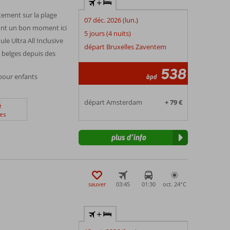
+
tement sur la plage
07 déc. 2026 (lun.)
ront un bon moment ici
5 jours (4 nuits)
le Ultra All Inclusive
départ Bruxelles Zaventem
s belges depuis des
538
 pour enfants
àpd
départ Amsterdam
+ 79 €
é
es
plus d’info
sauver
03:45
01:30
oct. 24°
C
+