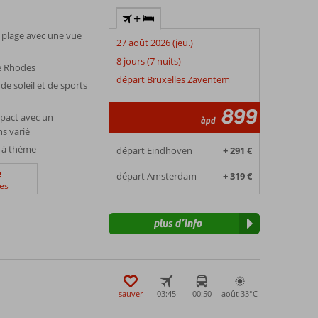
+
a plage avec une vue
27 août 2026 (jeu.)
8 jours (7 nuits)
de Rhodes
départ Bruxelles Zaventem
de soleil et de sports
899
pact avec un
àpd
s varié
s à thème
départ Eindhoven
+ 291 €
é
départ Amsterdam
+ 319 €
es
plus d’info
sauver
03:45
00:50
août 33°
C