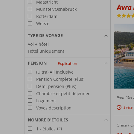
Maastricht
Avra
Münster/Osnabrück
Rotterdam
Weeze
TYPE DE VOYAGE
Vol + hôtel
Hôtel uniquement
PENSION
Explication
(Ultra) All Inclusive
Pension Complète (Plus)
Demi-pension (Plus)
Chambre et petit déjeuner
Pour “Serv
Logement
2 rése
Voyez description
NOMBRE D'ÉTOILES
Grèce
Horizon
Accueil
C
(2)
1 - étoiles