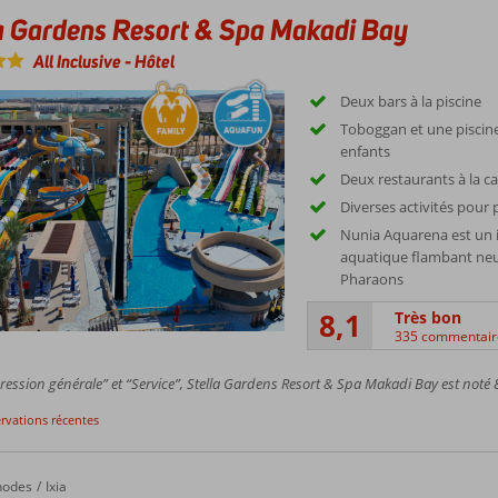
a Gardens Resort & Spa Makadi Bay
All Inclusive
-
Hôtel
Deux bars à la piscine
Toboggan et une piscin
enfants
Deux restaurants à la ca
Diverses activités pour 
Nunia Aquarena est un
aquatique flambant neu
Pharaons
8,1
Très bon
335 commentair
ession générale” et “Service”, Stella Gardens Resort & Spa Makadi Bay est noté 8
ervations récentes
hodes
Ixia