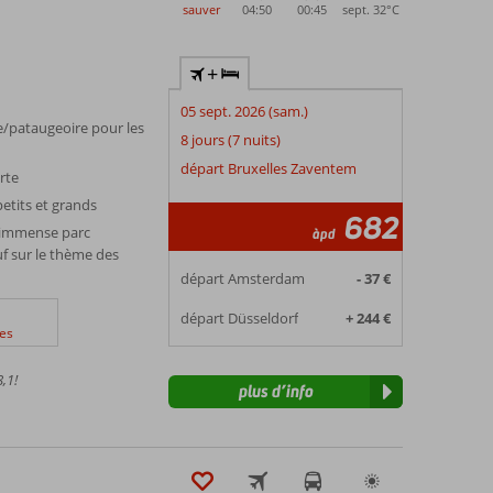
sauver
04:50
00:45
sept. 32°
C
+
05 sept. 2026 (sam.)
e/pataugeoire pour les
8 jours (7 nuits)
départ Bruxelles Zaventem
rte
petits et grands
682
 immense parc
àpd
f sur le thème des
départ Amsterdam
- 37 €
départ Düsseldorf
+ 244 €
es
,1!
plus d’info