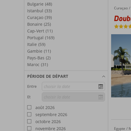
Bulgarie
(48)
Curaçao
DoubleT
Accueil
Istanbul
(33)
Doubl
Curaçao
(39)
Bonaire
(25)
Cap-Vert
(11)
Portugal
(169)
Italie
(59)
Gambie
(11)
Pays-Bas
(2)
Maroc
(31)
PÉRIODE DE DÉPART
Entre
Et
août 2026
septembre 2026
octobre 2026
novembre 2026
Egypte
Stella Gardens Resort & Spa Makadi Bay
Accueil
M