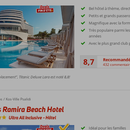
Bel hôtel à thème, direc
Petits et grands passe
Magnifique avec la formu
Très populaire parmi le
années
Avec le plus grand club
8,7
Recommand
432 commentair
acement”, Titanic Deluxe Lara est noté 8,8!
Ramira Beach Hotel
os
Kos-Ville Psalidi
s Ramira Beach Hotel
Ultra All Inclusive
-
Hôtel
Idéal pour les familles