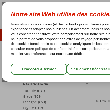
ÉTÉ 2026
LAST MINUTES
S
Les garanties de vacances
Garantie du prix le plu
PARTICIPANTS
Accueil
C
Chambre 1:
2 Personnes
Voyag
Modifier les participants
2796 of
DESTINATIONS
Turquie
(631)
Grèce
(939)
16 t/m 30
Espagne
(669)
Egypte
(162)