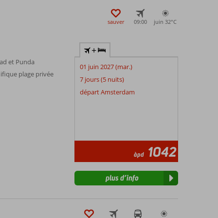
sauver
09:00
juin 32°
C
+
tad et Punda
01 juin 2027 (mar.)
ifique plage privée
7 jours (5 nuits)
départ Amsterdam
1042
àpd
plus d’info