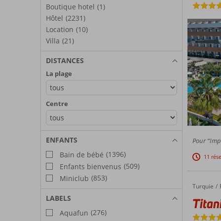
Boutique hotel
(1)
Hôtel
(2231)
Location
(10)
Villa
(21)
DISTANCES
La plage
Centre
ENFANTS
Pour “Impr
(1396)
Bain de bébé
11 rés
(509)
Enfants bienvenus
(853)
Miniclub
Turquie
Titanic Deluxe Lara
Accueil
LABELS
Titan
(276)
Aquafun