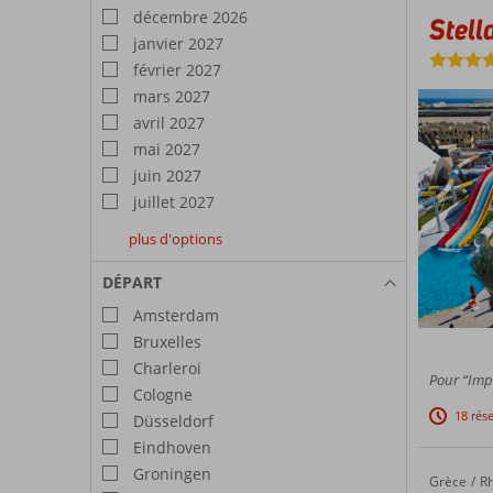
décembre 2026
Stell
janvier 2027
février 2027
mars 2027
avril 2027
mai 2027
juin 2027
juillet 2027
plus d'options
août
septembre
octobre
2027
2027
2027
DÉPART
Amsterdam
Bruxelles
Charleroi
Pour “Impr
Cologne
18 rés
Düsseldorf
Eindhoven
Groningen
Grèce
Avra Beach
Accueil
R