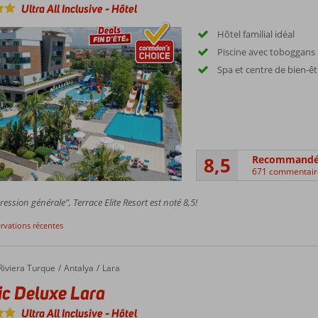
Ultra All Inclusive
-
Hôtel
Hôtel familial idéal
Piscine avec toboggans
Spa et centre de bien-êt
8,5
Recommand
671 commentair
ession générale”, Terrace Elite Resort est noté 8,5!
ervations récentes
Riviera Turque
Antalya
Lara
ic Deluxe Lara
Ultra All Inclusive
-
Hôtel