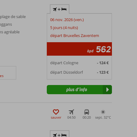
+
 plage de sable
06 nov. 2026 (ven.)
boggans
5 jours (4 nuits)
s agréable
départ Bruxelles Zaventem
562
àpd
départ Cologne
- 124 €
départ Düsseldorf
- 123 €
es
plus d’info
sauver
04:50
00:20
sept. 32°
C
+