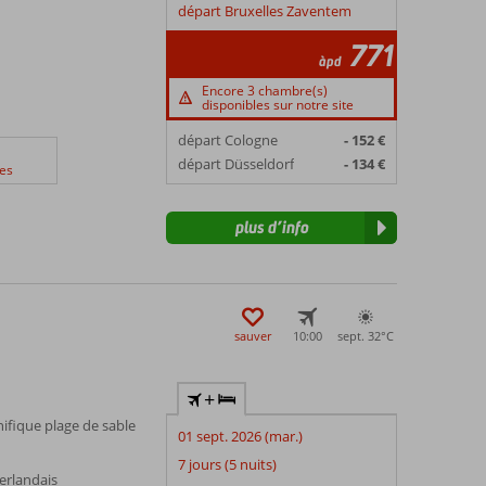
départ Bruxelles Zaventem
771
àpd
Encore 3 chambre(s)
disponibles sur notre site
départ Cologne
- 152 €
départ Düsseldorf
- 134 €
es
plus d’info
sauver
10:00
sept. 32°
C
+
ifique plage de sable
01 sept. 2026 (mar.)
7 jours (5 nuits)
erlandais