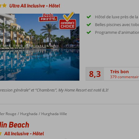
Ultra All Inclusive
-
Hôtel
Hôtel de luxe près de la
Belles piscines avec to
Programme d'animation
8,3
Très bon
379 commentair
ession générale” et “Chambres”, My Home Resort est noté 8,3!
er Rouge
Hurghada
Hurghada-Ville
in Beach
All Inclusive
-
Hôtel