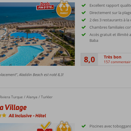
Excellent rapport qualit
Directement sur la plage
2 des 3 restaurants à la 
Chambres familiales co
Accès gratuit et illimité
Baba
8,0
Très bon
157 commentair
lacement”, Aladdin Beach est noté 8,3!
Riviera Turque
Alanya
Turkler
ia Village
All Inclusive
-
Hôtel
Piscines avec toboggan