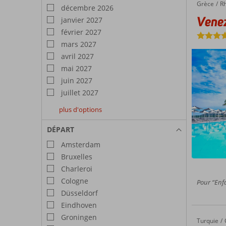
Grèce
Venezia Resort
Accueil
R
décembre 2026
Venez
janvier 2027
février 2027
mars 2027
avril 2027
mai 2027
juin 2027
juillet 2027
plus d'options
août
septembre
octobre
2027
2027
2027
DÉPART
Amsterdam
Bruxelles
Charleroi
Cologne
Pour “Enfa
Düsseldorf
Eindhoven
Groningen
Turquie
Selectum Colours Bodrum
Accueil