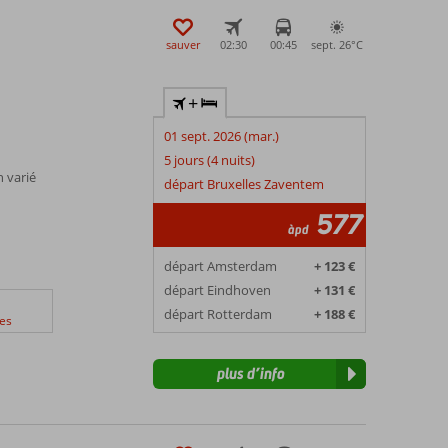
sauver
02:30
00:45
sept. 26°
C
+
01 sept. 2026 (mar.)
5 jours (4 nuits)
 varié
départ Bruxelles Zaventem
e
577
àpd
départ Amsterdam
+ 123 €
départ Eindhoven
+ 131 €
départ Rotterdam
+ 188 €
es
plus d’info