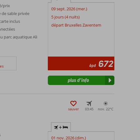
é/prix
09 sept. 2026 (mer.)
 de sable privée
5 jours (4 nuits)
carte inclus
départ Bruxelles Zaventem
nnectées
 au parc aquatique Ali
672
àpd
es
plus d’info
sauver
03:45
nov. 22°
C
+
s
01 nov. 2026 (dim.)