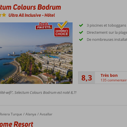
ctum Colours Bodrum
Ultra All Inclusive
-
Hôtel
3 piscines et toboggans
Directement sur la plag
De nombreuses installat
8,3
Très bon
135 commentair
ité-wifi”, Selectum Colours Bodrum est noté 8,7!
e Resort
Riviera Turque
Alanya
Avsallar
ome Resort