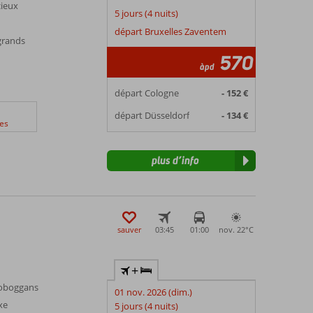
cieux
5 jours (4 nuits)
départ Bruxelles Zaventem
 grands
570
àpd
départ Cologne
- 152 €
départ Düsseldorf
- 134 €
es
plus d’info
sauver
03:45
01:00
nov. 22°
C
+
toboggans
01 nov. 2026 (dim.)
xe
5 jours (4 nuits)