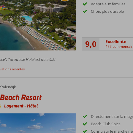
Adapté aux familles
Choix plus durable
9,0
Excellente
477 commentair
ice”, Turquoise Hotel est noté 9,2!
rvations récentes
Kralendijk
Beach Resort
Logement
-
Hôtel
Directement sur la magn
Beach Club Spice
Connu sur le marché né