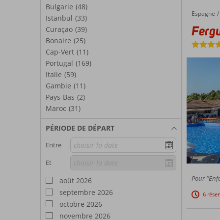
Bulgarie
(48)
Espagne
Fergus Club Europa
Accueil
Istanbul
(33)
Fergu
Curaçao
(39)
Bonaire
(25)
Cap-Vert
(11)
Portugal
(169)
Italie
(59)
Gambie
(11)
Pays-Bas
(2)
Maroc
(31)
PÉRIODE DE DÉPART
Entre
Et
Pour “Enfa
août 2026
septembre 2026
6 rése
octobre 2026
novembre 2026