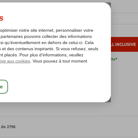
OLEIL D'HIVER
VACANCES AU SOLEIL
ALL INCLUSIVE
s bas*
Pas de surcharge carburant
Annulation gratuite*
orendon - Vacances en avion à prix avantageux
es
fres
 de 2796