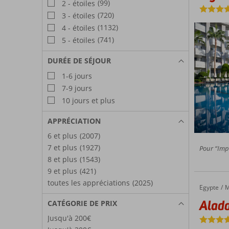
(99)
2 - étoiles
(720)
3 - étoiles
(1132)
4 - étoiles
(741)
5 - étoiles
DURÉE DE SÉJOUR
1-6 jours
7-9 jours
10 jours et plus
APPRÉCIATION
6 et plus
(2007)
7 et plus
(1927)
Pour “Impr
8 et plus
(1543)
9 et plus
(421)
toutes les appréciations
(2025)
Egypte
Aladdin Beach
Accueil
M
Aladd
CATÉGORIE DE PRIX
Jusqu'à 200€