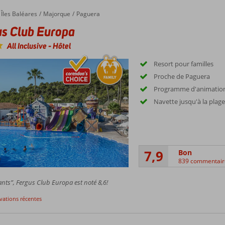
Îles Baléares
Majorque
Paguera
s Club Europa
All Inclusive
-
Hôtel
Resort pour familles
Proche de Paguera
Programme d'animation
Navette jusqu'à la plag
7,9
Bon
839 commentair
nts”, Fergus Club Europa est noté 8,6!
rvations récentes