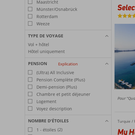
Maastricht
Sele
Münster/Osnabrück
Rotterdam
Weeze
TYPE DE VOYAGE
Vol + hôtel
Hôtel uniquement
PENSION
Explication
(Ultra) All Inclusive
Pension Complète (Plus)
Demi-pension (Plus)
Chambre et petit déjeuner
Pour “Qual
Logement
Voyez description
NOMBRE D'ÉTOILES
Turquie
My Hom
Accueil
(2)
My H
1 - étoiles