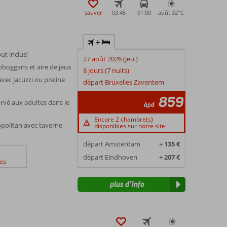
sauver
03:45
01:00
août 32°
C
+
ut inclus!
27 août 2026 (jeu.)
oboggans et aire de jeux
8 jours (7 nuits)
ec jacuzzi ou piscine
départ Bruxelles Zaventem
859
rvé aux adultes dans le
àpd
Encore 2 chambre(s)
politan avec taverne
disponibles sur notre site
départ Amsterdam
+ 135 €
départ Eindhoven
+ 207 €
es
plus d’info