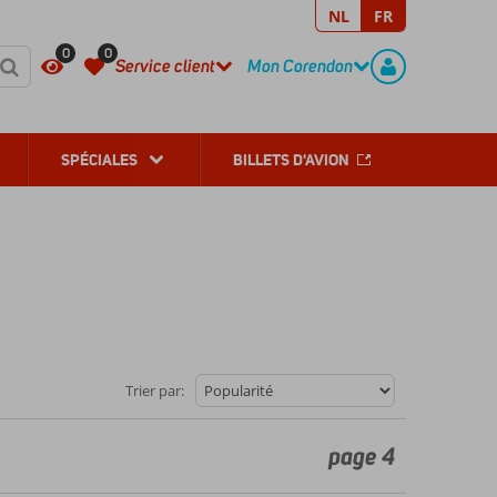
NL
FR
REGISTER
CONTACT
0
0
Service client
Mon Corendon
SPÉCIALES
BILLETS D'AVION
Trier par:
page 4