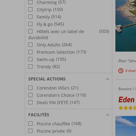
(57)
Charming
(150)
Citytrip
(514)
Family
(545)
Fly & go
(503)
Hôtels avec un label de
durabilité
(264)
Only Adults
(173)
Premium Selection
(105)
Swim-up
Pour “Serv
(82)
Trendy
8 rése
SPECIAL ACTIONS
(21)
Corendon Villa's
Bonaire
Eden Beach Resort
Accueil
(110)
Corendon's Choice
Eden 
(147)
Deals FIN D'ÉTÉ
FACILITÉS
(168)
Piscine chauffée
(6)
Piscine privée