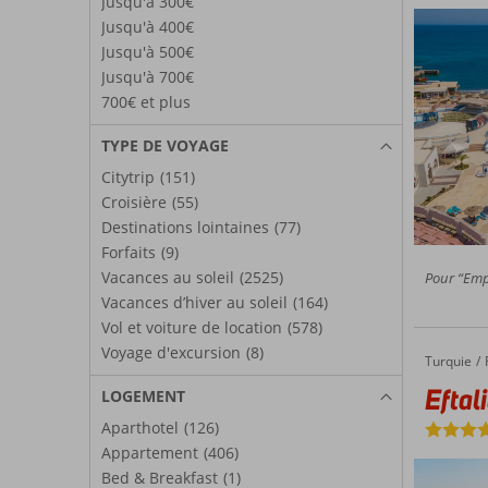
Jusqu'à 300€
Jusqu'à 400€
Jusqu'à 500€
Jusqu'à 700€
700€ et plus
TYPE DE VOYAGE
Citytrip
(151)
Croisière
(55)
Destinations lointaines
(77)
Forfaits
(9)
Vacances au soleil
(2525)
Pour “Emp
Vacances d’hiver au soleil
(164)
Vol et voiture de location
(578)
Voyage d'excursion
(8)
Turquie
Eftalia Village
Accueil
Eftal
LOGEMENT
Aparthotel
(126)
Appartement
(406)
Bed & Breakfast
(1)