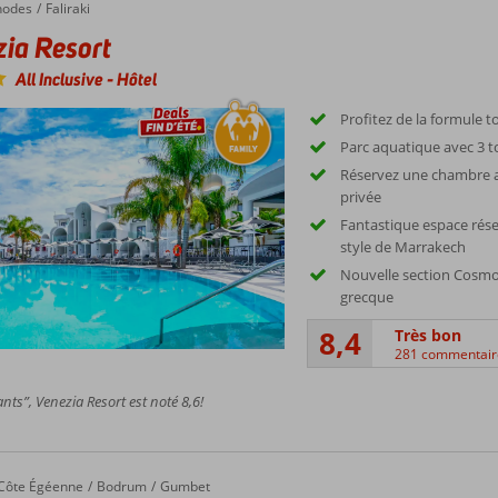
hodes
Faliraki
ia Resort
All Inclusive
-
Hôtel
Profitez de la formule to
Parc aquatique avec 3 t
Réservez une chambre av
privée
Fantastique espace rése
style de Marrakech
Nouvelle section Cosmo
grecque
8,4
Très bon
281 commentair
nts”, Venezia Resort est noté 8,6!
Côte Égéenne
Bodrum
Gumbet