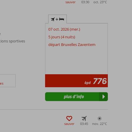
sauver
03:30
oct. 23°
C
+
07 oct. 2026 (mer.)
e
5 jours (4 nuits)
ions sportives
départ Bruxelles Zaventem
776
àpd
es
plus d’info
sauver
03:45
nov. 22°
C