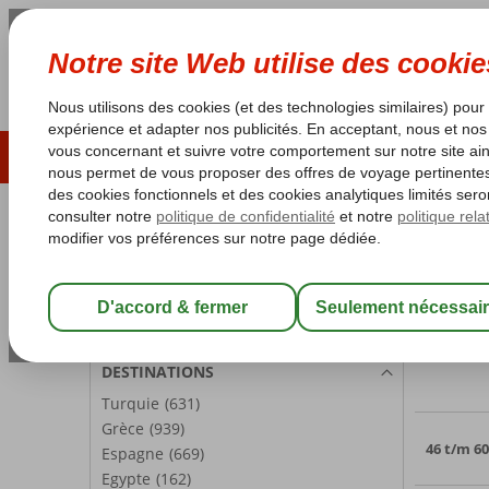
ÉTÉ 2026
LAST MINUTES
S
Les garanties de vacances
Garantie du prix le plu
PARTICIPANTS
Accueil
C
Chambre 1:
2 Personnes
Voyag
Modifier les participants
2796 of
DESTINATIONS
Turquie
(631)
Grèce
(939)
46 t/m 60
Espagne
(669)
Egypte
(162)