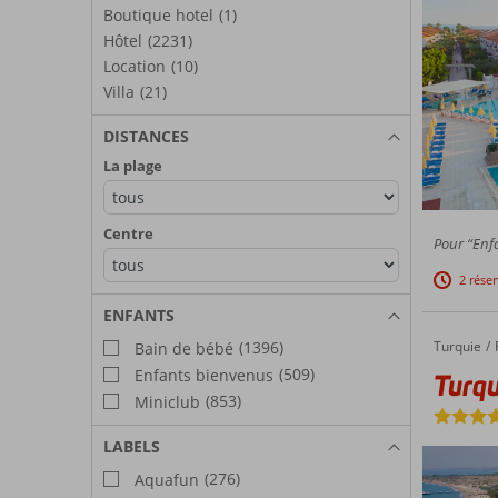
Boutique hotel
(1)
Hôtel
(2231)
Location
(10)
Villa
(21)
DISTANCES
La plage
Centre
Pour “Enfan
2 rése
ENFANTS
(1396)
Turquie
Turquoise Hotel
Accueil
Bain de bébé
(509)
Enfants bienvenus
Turqu
(853)
Miniclub
LABELS
(276)
Aquafun