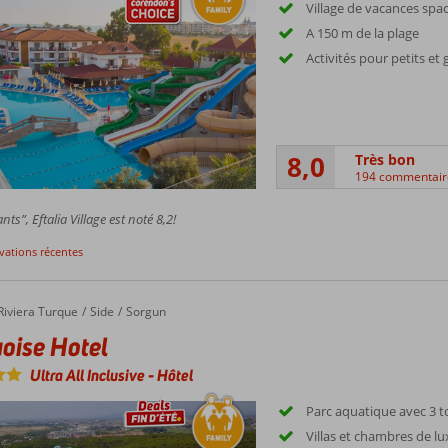
Village de vacances spa
A 150 m de la plage
Activités pour petits et
8,0
Très bon
194 commentair
ts”, Eftalia Village est noté 8,2!
rvations récentes
Riviera Turque
Side
Sorgun
oise Hotel
Ultra All Inclusive
-
Hôtel
Parc aquatique avec 3 
Villas et chambres de lu