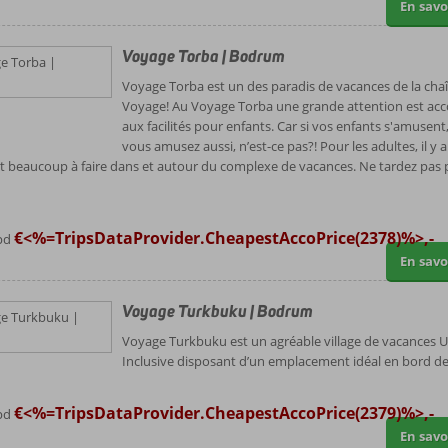
En savo
Voyage Torba | Bodrum
Voyage Torba est un des paradis de vacances de la cha
Voyage! Au Voyage Torba une grande attention est ac
aux facilités pour enfants. Car si vos enfants s'amusent
vous amusez aussi, n’est-ce pas?! Pour les adultes, il y a
 beaucoup à faire dans et autour du complexe de vacances. Ne tardez pas 
€<%=TripsDataProvider.CheapestAccoPrice(2378)%>,-
apd
En savo
Voyage Turkbuku | Bodrum
Voyage Turkbuku est un agréable village de vacances Ul
Inclusive disposant d’un emplacement idéal en bord de
€<%=TripsDataProvider.CheapestAccoPrice(2379)%>,-
apd
En savo