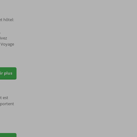
t hôtel:
,
ivez
c Voyage
ir plus
t est
 portent