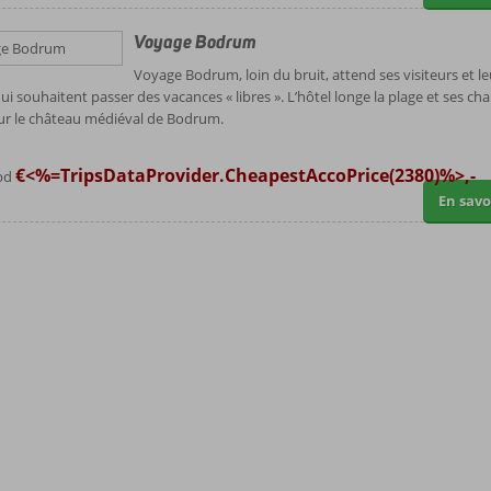
Voyage Bodrum
Voyage Bodrum, loin du bruit, attend ses visiteurs et le
qui souhaitent passer des vacances « libres ». L’hôtel longe la plage et ses c
ur le château médiéval de Bodrum.
€<%=TripsDataProvider.CheapestAccoPrice(2380)%>,-
apd
En savo