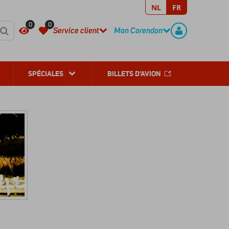
NL
FR
REGISTER
CONTACT
0
0
Service client
Mon Corendon
SPÉCIALES
BILLETS D'AVION