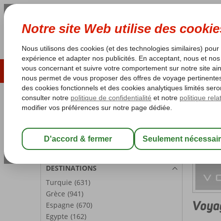
ÉTÉ 2026
LAST MINUTES
S
Les garanties de vacances
Garantie du prix le plu
PARTICIPANTS
Chambre 1:
2 Personnes
Modifier les participants
DESTINATIONS
Turquie
(631)
Grèce
(941)
Voya
Espagne
(670)
Egypte
(162)