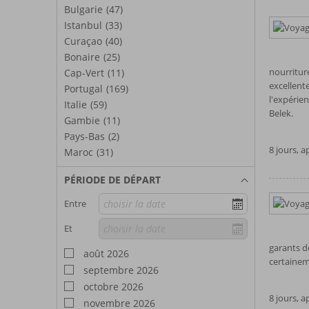
Bulgarie
(47)
Istanbul
(33)
Curaçao
(40)
Bonaire
(25)
nourriture
Cap-Vert
(11)
excellente
Portugal
(169)
l'expérie
Italie
(59)
Belek.
Gambie
(11)
Pays-Bas
(2)
8 jours, 
Maroc
(31)
PÉRIODE DE DÉPART
Entre
Et
garants d
août 2026
certainem
septembre 2026
octobre 2026
8 jours, 
novembre 2026