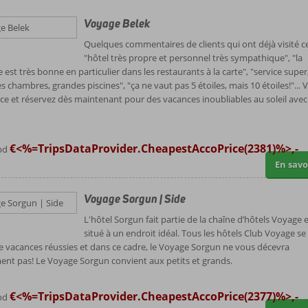
Voyage Belek
Quelques commentaires de clients qui ont déjà visité ce
"hôtel très propre et personnel très sympathique", "la
 est très bonne en particulier dans les restaurants à la carte", "service super
s chambres, grandes piscines", "ça ne vaut pas 5 étoiles, mais 10 étoiles!"... V
nce et réservez dès maintenant pour des vacances inoubliables au soleil ave
€<%=TripsDataProvider.CheapestAccoPrice(2381)%>,-
apd
En savo
Voyage Sorgun | Side
L'hôtel Sorgun fait partie de la chaîne d’hôtels Voyage e
situé à un endroit idéal. Tous les hôtels Club Voyage se
e vacances réussies et dans ce cadre, le Voyage Sorgun ne vous décevra
ent pas! Le Voyage Sorgun convient aux petits et grands.
€<%=TripsDataProvider.CheapestAccoPrice(2377)%>,-
apd