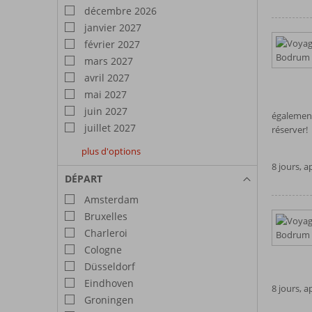
décembre 2026
janvier 2027
février 2027
mars 2027
avril 2027
mai 2027
juin 2027
également
juillet 2027
réserver!
plus d'options
août
septembre
octobre
8 jours, 
2027
2027
2027
DÉPART
Amsterdam
Bruxelles
Charleroi
Cologne
Düsseldorf
Eindhoven
8 jours, 
Groningen