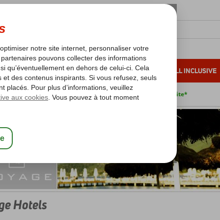
OLEIL D'HIVER
VACANCES AU SOLEIL
ALL INCLUSIVE
s bas*
Pas de surcharge carburant
Annulation gratuite*
ge Hotels