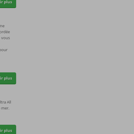
ir plus
îne
cordée
, vous
pour
ir plus
tra All
 mer.
ir plus