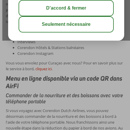
nos vols, à l'exception de Curaçao, les divertissements sont
proposés via l'intranet de bord. Prenez le temps de lire le journal ou
de laisser les enfants jouer à un jeu. N'oubliez pas d'emporter votre
smartphone, votre tablette ou votre ordinateur portable à bord!
Nouvelles Cor & Don
Libelle TV
Interviews
Corendon Hôtels & Stations balnéaires
Corendon Instagram
Vous vous envolez pour Curaçao avec nous? Pour en savoir plus sur
le service à bord,
cliquez ici.
Menu en ligne disponible via un code QR dans
AirFi
Commander de la nourriture et des boissons avec votre
téléphone portable
Si vous voyagez avec Corendon Dutch Airlines, vous pouvez
désormais commander de la nourriture et des boissons à bord à
l'aide de votre téléphone portable. Nous franchissons ainsi une
nouvelle étape dans la réduction du papier à bord de nos avions. Au