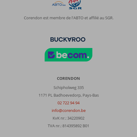
Corendon est membre de l'ABTO et affilié au SGR.
CORENDON
Schipholweg 335
1171 PL Badhoevedorp, Pays-Bas
02 722 94 94
info@corendon.be
KvK nr.: 34220902
TVA nr.: 814395892 B01