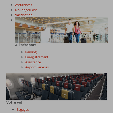
Assurances
NoLongerLost
Vaccination
A l'aéroport
Parking
Enregistrement
Assistance
Airport Services
Votre vol
Bagages